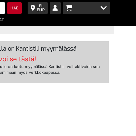
FI
HAE
EUR
ÄT
lla on Kantistili myymälässä
voi se tästä!
ulle on luotu myymälässä Kantistili, voit aktivoida sen
toimimaan myös verkkokaupassa.