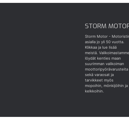
STORM MOTO
Storm Motor - Motoristi
asialla jo yli 50 vuotta.
Klikkaa ja lue lisää
meistä.
Valikoimastamm
löydät kenties maan
suurimman valikoiman
moottoripyörävarusteita
sekä varaosat ja
tarvikkeet myös
mopoihin, mönkijöihin ja
kelkkoihin.