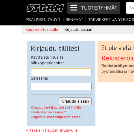
TUOTERYHMÄT
PIKALINKIT:
ÖLJYT
RENKAAT
TARVIKKEET JA YLEISO
Kaupan etusivulle
Kirjaudu sisään
Kirjaudu tilillesi
Et ole vielä
Rekisteröi
Käyttäjätunnus tai
sähköpostiosoite:
Rekisteröitymine
pyörämallisi ja ha
Salasana:
Kirjaudu kertakäyttöisellä linkillä
Unohditko salasanasi?
Ongelmia sisäänkirjautumisessa?
« Takaisin kaupan etusivulle