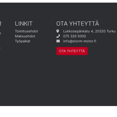
R
LINKIT
OTA YHTEYTTÄ
Toimitusehdot
Lukkosepänkatu 4, 20320 Turku
n
Maksuehdot
075 326 5000
Työpaikat
info@storm-motor.fi
e
OTA YHTEYTTÄ