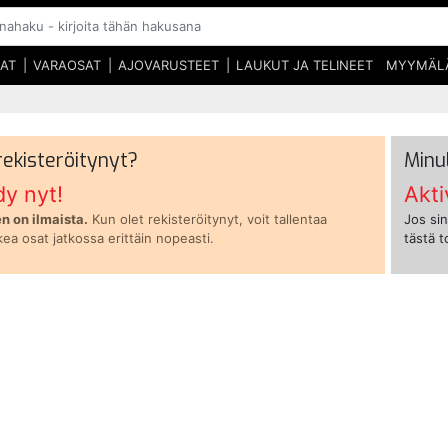
SAT
VARAOSAT
AJOVARUSTEET
LAUKUT JA TELINEET
MYYMÄL
 rekisteröitynyt?
Minu
dy nyt!
Akti
n on ilmaista.
Kun olet rekisteröitynyt, voit tallentaa
Jos sin
kea osat jatkossa erittäin nopeasti.
tästä 