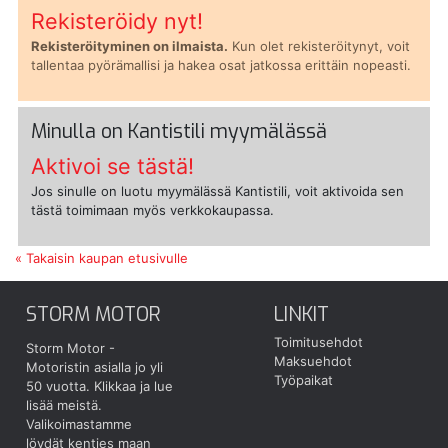
Rekisteröidy nyt!
Rekisteröityminen on ilmaista.
Kun olet rekisteröitynyt, voit
tallentaa pyörämallisi ja hakea osat jatkossa erittäin nopeasti.
Minulla on Kantistili myymälässä
Aktivoi se tästä!
Jos sinulle on luotu myymälässä Kantistili, voit aktivoida sen
tästä toimimaan myös verkkokaupassa.
« Takaisin kaupan etusivulle
STORM MOTOR
LINKIT
Toimitusehdot
Storm Motor -
Maksuehdot
Motoristin asialla jo yli
Työpaikat
50 vuotta.
Klikkaa ja lue
lisää meistä.
Valikoimastamme
löydät kenties maan