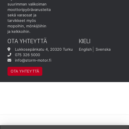
suurimman valikoiman
moottoripyörävarusteita
sekä varaosat ja
tarvikkeet myös
mopoihin, mönkijöihin
ja kelkkoihin.
OTA YHTEYTTÄ
KIELI
Lukkosepänkatu 4, 20320 Turku
English
Svenska
075 326 5000
info@storm-motor.fi
OTA YHTEYTTÄ