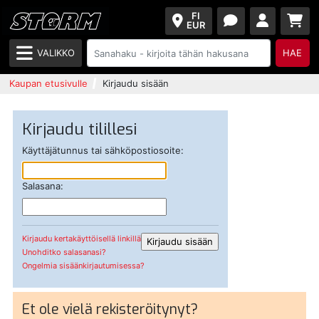
FI
EUR
VALIKKO
HAE
Kaupan etusivulle
Kirjaudu sisään
Kirjaudu tilillesi
Käyttäjätunnus tai sähköpostiosoite:
Salasana:
Kirjaudu kertakäyttöisellä linkillä
Unohditko salasanasi?
Ongelmia sisäänkirjautumisessa?
Et ole vielä rekisteröitynyt?