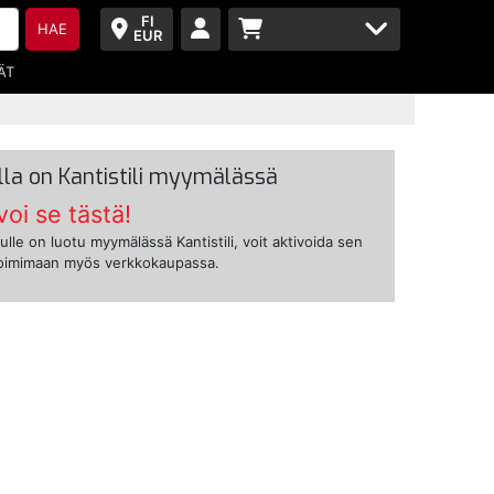
FI
HAE
EUR
ÄT
lla on Kantistili myymälässä
voi se tästä!
ulle on luotu myymälässä Kantistili, voit aktivoida sen
toimimaan myös verkkokaupassa.