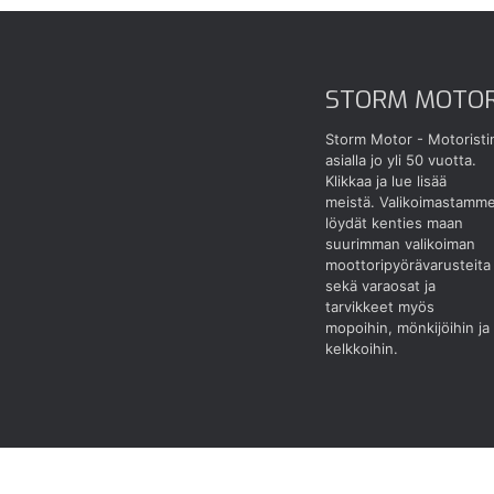
STORM MOTO
Storm Motor - Motoristi
asialla jo yli 50 vuotta.
Klikkaa ja lue lisää
meistä.
Valikoimastamm
löydät kenties maan
suurimman valikoiman
moottoripyörävarusteita
sekä varaosat ja
tarvikkeet myös
mopoihin, mönkijöihin ja
kelkkoihin.