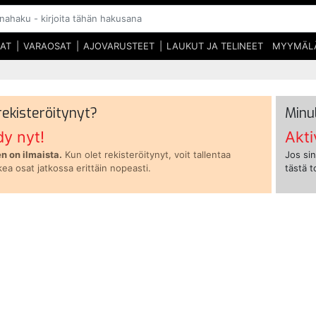
SAT
VARAOSAT
AJOVARUSTEET
LAUKUT JA TELINEET
MYYMÄL
 rekisteröitynyt?
Minu
dy nyt!
Akti
n on ilmaista.
Kun olet rekisteröitynyt, voit tallentaa
Jos sin
kea osat jatkossa erittäin nopeasti.
tästä 