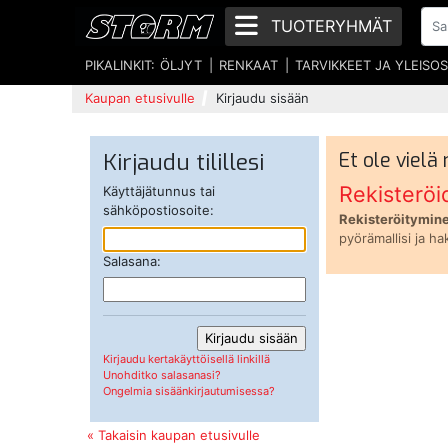
TUOTERYHMÄT
PIKALINKIT:
ÖLJYT
RENKAAT
TARVIKKEET JA YLEISO
Kaupan etusivulle
Kirjaudu sisään
Kirjaudu tilillesi
Et ole vielä
Rekisteröi
Käyttäjätunnus tai
sähköpostiosoite:
Rekisteröitymine
pyörämallisi ja ha
Salasana:
Kirjaudu kertakäyttöisellä linkillä
Unohditko salasanasi?
Ongelmia sisäänkirjautumisessa?
« Takaisin kaupan etusivulle