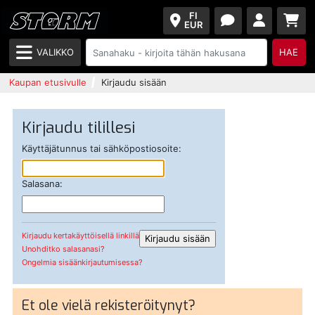
FI
EUR
VALIKKO
HAE
Kaupan etusivulle
Kirjaudu sisään
Kirjaudu tilillesi
Käyttäjätunnus tai sähköpostiosoite:
Salasana:
Kirjaudu kertakäyttöisellä linkillä
Unohditko salasanasi?
Ongelmia sisäänkirjautumisessa?
Et ole vielä rekisteröitynyt?