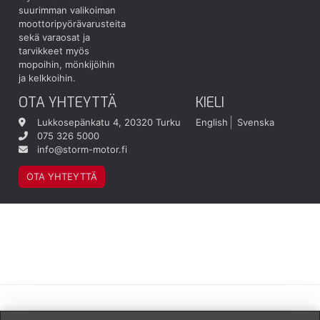
suurimman valikoiman
moottoripyörävarusteita
sekä varaosat ja
tarvikkeet myös
mopoihin, mönkijöihin
ja kelkkoihin.
OTA YHTEYTTÄ
KIELI
Lukkosepänkatu 4, 20320 Turku
English
Svenska
075 326 5000
info@storm-motor.fi
OTA YHTEYTTÄ