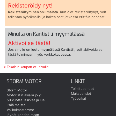
Rekisteröidy nyt!
Rekisteröityminen on ilmaista.
Kun olet rekisteröitynyt, voit
tallentaa pyörämallisi ja hakea osat jatkossa erittäin nopeasti.
Minulla on Kantistili myymälässä
Aktivoi se tästä!
Jos sinulle on luotu myymälässä Kantistili, voit aktivoida sen
tästä toimimaan myös verkkokaupassa.
« Takaisin kaupan etusivulle
STORM MOTOR
LINKIT
Toimitusehdot
Storm Motor -
Maksuehdot
Motoristin asialla jo yli
Työpaikat
50 vuotta.
Klikkaa ja lue
lisää meistä.
Valikoimastamme
löydät kenties maan