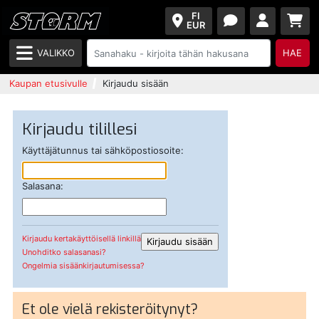
FI
EUR
VALIKKO
HAE
Kaupan etusivulle
Kirjaudu sisään
Kirjaudu tilillesi
Käyttäjätunnus tai sähköpostiosoite:
Salasana:
Kirjaudu kertakäyttöisellä linkillä
Unohditko salasanasi?
Ongelmia sisäänkirjautumisessa?
Et ole vielä rekisteröitynyt?