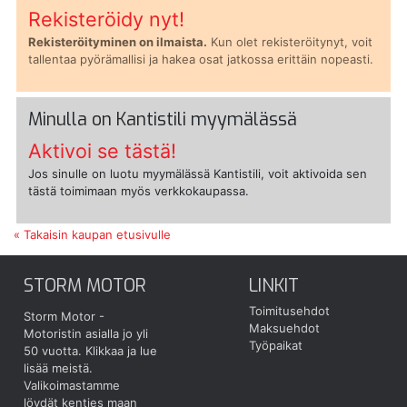
Rekisteröidy nyt!
Rekisteröityminen on ilmaista.
Kun olet rekisteröitynyt, voit
tallentaa pyörämallisi ja hakea osat jatkossa erittäin nopeasti.
Minulla on Kantistili myymälässä
Aktivoi se tästä!
Jos sinulle on luotu myymälässä Kantistili, voit aktivoida sen
tästä toimimaan myös verkkokaupassa.
« Takaisin kaupan etusivulle
STORM MOTOR
LINKIT
Toimitusehdot
Storm Motor -
Maksuehdot
Motoristin asialla jo yli
Työpaikat
50 vuotta.
Klikkaa ja lue
lisää meistä.
Valikoimastamme
löydät kenties maan