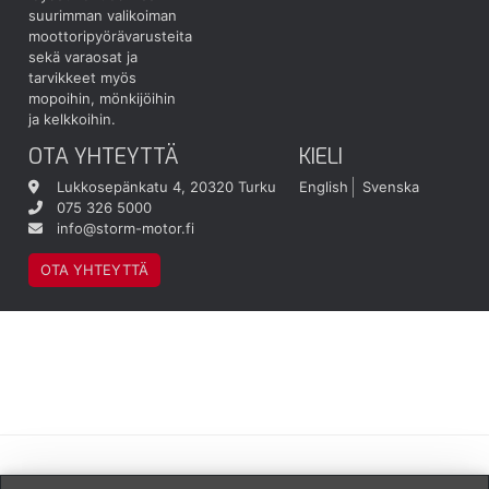
suurimman valikoiman
moottoripyörävarusteita
sekä varaosat ja
tarvikkeet myös
mopoihin, mönkijöihin
ja kelkkoihin.
OTA YHTEYTTÄ
KIELI
Lukkosepänkatu 4, 20320 Turku
English
Svenska
075 326 5000
info@storm-motor.fi
OTA YHTEYTTÄ