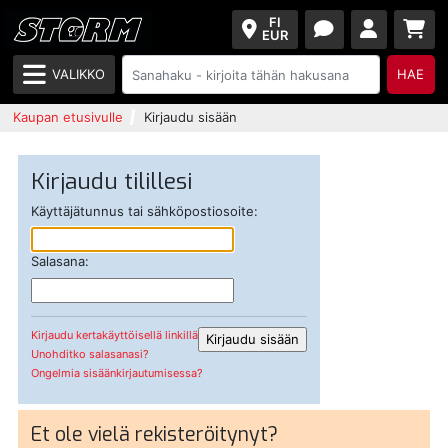
FI
EUR
VALIKKO
HAE
Kaupan etusivulle
Kirjaudu sisään
Kirjaudu tilillesi
Käyttäjätunnus tai sähköpostiosoite:
Salasana:
Kirjaudu kertakäyttöisellä linkillä
Unohditko salasanasi?
Ongelmia sisäänkirjautumisessa?
Et ole vielä rekisteröitynyt?