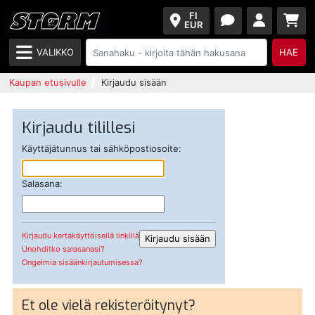
FI
EUR
VALIKKO
HAE
Kaupan etusivulle
Kirjaudu sisään
Kirjaudu tilillesi
Käyttäjätunnus tai sähköpostiosoite:
Salasana:
Kirjaudu kertakäyttöisellä linkillä
Unohditko salasanasi?
Ongelmia sisäänkirjautumisessa?
Et ole vielä rekisteröitynyt?