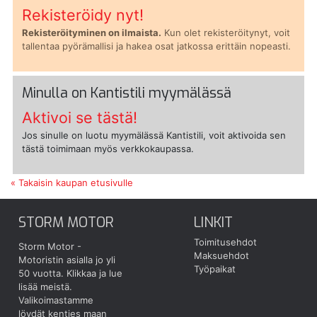
Rekisteröidy nyt!
Rekisteröityminen on ilmaista.
Kun olet rekisteröitynyt, voit
tallentaa pyörämallisi ja hakea osat jatkossa erittäin nopeasti.
Minulla on Kantistili myymälässä
Aktivoi se tästä!
Jos sinulle on luotu myymälässä Kantistili, voit aktivoida sen
tästä toimimaan myös verkkokaupassa.
« Takaisin kaupan etusivulle
STORM MOTOR
LINKIT
Toimitusehdot
Storm Motor -
Maksuehdot
Motoristin asialla jo yli
Työpaikat
50 vuotta.
Klikkaa ja lue
lisää meistä.
Valikoimastamme
löydät kenties maan