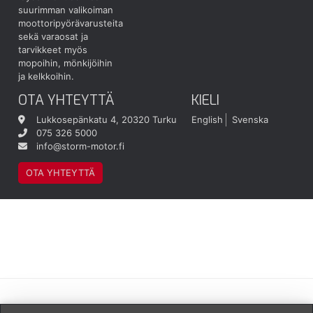
suurimman valikoiman
moottoripyörävarusteita
sekä varaosat ja
tarvikkeet myös
mopoihin, mönkijöihin
ja kelkkoihin.
OTA YHTEYTTÄ
KIELI
Lukkosepänkatu 4, 20320 Turku
English
Svenska
075 326 5000
info@storm-motor.fi
OTA YHTEYTTÄ