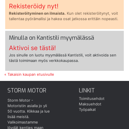
Rekisteröidy nyt!
Rekisteröityminen on ilmaista.
Kun olet rekisteröitynyt, voit
tallentaa pyörämallisi ja hakea osat jatkossa erittäin nopeasti.
Minulla on Kantistili myymälässä
Aktivoi se tästä!
Jos sinulle on luotu myymälässä Kantistili, voit aktivoida sen
tästä toimimaan myös verkkokaupassa.
« Takaisin kaupan etusivulle
STORM MOTOR
LINKIT
Toimitusehdot
Storm Motor -
Maksuehdot
Motoristin asialla jo yli
Työpaikat
50 vuotta.
Klikkaa ja lue
lisää meistä.
Valikoimastamme
löydät kenties maan