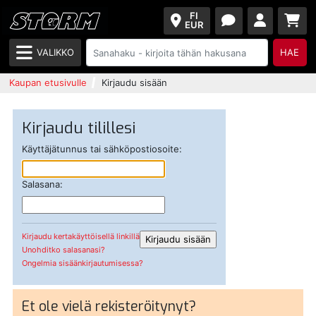
FI
EUR
VALIKKO
HAE
Kaupan etusivulle
Kirjaudu sisään
Kirjaudu tilillesi
Käyttäjätunnus tai sähköpostiosoite:
Salasana:
Kirjaudu kertakäyttöisellä linkillä
Unohditko salasanasi?
Ongelmia sisäänkirjautumisessa?
Et ole vielä rekisteröitynyt?