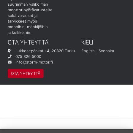
suurimman valikoiman
moottoripyörävarusteita
sekä varaosat ja
tarvikkeet myös
mopoihin, mönkijöihin
ja kelkkoihin.
OTA YHTEYTTÄ
KIELI
Lukkosepänkatu 4, 20320 Turku
English
Svenska
075 326 5000
info@storm-motor.fi
OTA YHTEYTTÄ