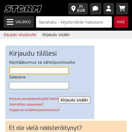
FI
EUR
VALIKKO
HAE
Kaupan etusivulle
Kirjaudu sisään
Kirjaudu tilillesi
Käyttäjätunnus tai sähköpostiosoite:
Salasana:
Kirjaudu kertakäyttöisellä linkillä
Unohditko salasanasi?
Ongelmia sisäänkirjautumisessa?
Et ole vielä rekisteröitynyt?