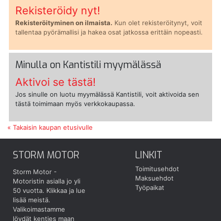
Rekisteröidy nyt!
Rekisteröityminen on ilmaista.
Kun olet rekisteröitynyt, voit
tallentaa pyörämallisi ja hakea osat jatkossa erittäin nopeasti.
Minulla on Kantistili myymälässä
Aktivoi se tästä!
Jos sinulle on luotu myymälässä Kantistili, voit aktivoida sen
tästä toimimaan myös verkkokaupassa.
« Takaisin kaupan etusivulle
STORM MOTOR
LINKIT
Toimitusehdot
Storm Motor -
Maksuehdot
Motoristin asialla jo yli
Työpaikat
50 vuotta.
Klikkaa ja lue
lisää meistä.
Valikoimastamme
löydät kenties maan