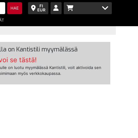
FI
HAE
EUR
ÄT
lla on Kantistili myymälässä
voi se tästä!
ulle on luotu myymälässä Kantistili, voit aktivoida sen
toimimaan myös verkkokaupassa.