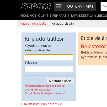
TUOTERYHMÄT
PIKALINKIT:
ÖLJYT
RENKAAT
TARVIKKEET JA YLEISO
Kaupan etusivulle
Kirjaudu sisään
Kirjaudu tilillesi
Et ole vielä
Rekisteröi
Käyttäjätunnus tai
sähköpostiosoite:
Rekisteröitymine
pyörämallisi ja ha
Salasana:
Kirjaudu kertakäyttöisellä linkillä
Unohditko salasanasi?
Ongelmia sisäänkirjautumisessa?
« Takaisin kaupan etusivulle