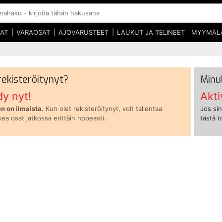
SAT
VARAOSAT
AJOVARUSTEET
LAUKUT JA TELINEET
MYYMÄL
 rekisteröitynyt?
Minu
dy nyt!
Akti
n on ilmaista.
Kun olet rekisteröitynyt, voit tallentaa
Jos sin
kea osat jatkossa erittäin nopeasti.
tästä 