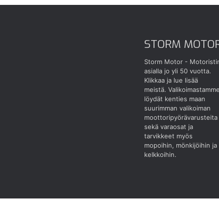
STORM MOTO
Storm Motor - Motoristi
asialla jo yli 50 vuotta.
Klikkaa ja lue lisää
meistä.
Valikoimastamm
löydät kenties maan
suurimman valikoiman
moottoripyörävarusteita
sekä varaosat ja
tarvikkeet myös
mopoihin, mönkijöihin ja
kelkkoihin.