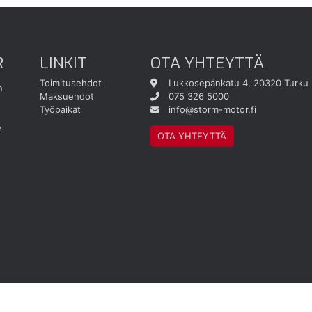
R
LINKIT
OTA YHTEYTTÄ
Toimitusehdot
Lukkosepänkatu 4, 20320 Turku
n
Maksuehdot
075 326 5000
Työpaikat
info@storm-motor.fi
e
OTA YHTEYTTÄ