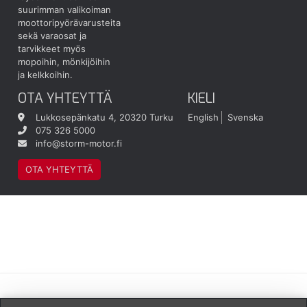
suurimman valikoiman
moottoripyörävarusteita
sekä varaosat ja
tarvikkeet myös
mopoihin, mönkijöihin
ja kelkkoihin.
OTA YHTEYTTÄ
KIELI
Lukkosepänkatu 4, 20320 Turku
English
Svenska
075 326 5000
info@storm-motor.fi
OTA YHTEYTTÄ