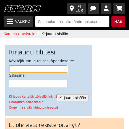
FI
EUR
VALIKKO
HAE
Kaupan etusivulle
Kirjaudu sisään
Kirjaudu tilillesi
Käyttäjätunnus tai sähköpostiosoite:
Salasana:
Kirjaudu kertakäyttöisellä linkillä
Unohditko salasanasi?
Ongelmia sisäänkirjautumisessa?
Et ole vielä rekisteröitynyt?