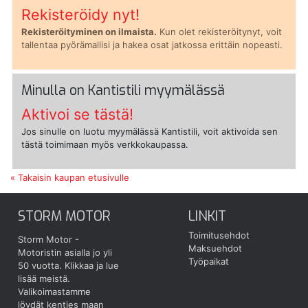
Rekisteröidy nyt!
Rekisteröityminen on ilmaista.
Kun olet rekisteröitynyt, voit
tallentaa pyörämallisi ja hakea osat jatkossa erittäin nopeasti.
Minulla on Kantistili myymälässä
Aktivoi se tästä!
Jos sinulle on luotu myymälässä Kantistili, voit aktivoida sen
tästä toimimaan myös verkkokaupassa.
« Takaisin kaupan etusivulle
STORM MOTOR
LINKIT
Toimitusehdot
Storm Motor -
Maksuehdot
Motoristin asialla jo yli
Työpaikat
50 vuotta.
Klikkaa ja lue
lisää meistä.
Valikoimastamme
löydät kenties maan