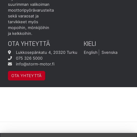
suurimman valikoiman
moottoripyörävarusteita
sekä varaosat ja
tarvikkeet myös
mopoihin, mönkijöihin
ja kelkkoihin.
OTA YHTEYTTÄ
KIELI
Lukkosepänkatu 4, 20320 Turku
English
Svenska
075 326 5000
info@storm-motor.fi
OTA YHTEYTTÄ