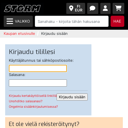
FI
EUR
VALIKKO
HAE
Kaupan etusivulle
Kirjaudu sisään
Kirjaudu tilillesi
Käyttäjätunnus tai sähköpostiosoite:
Salasana:
Kirjaudu kertakäyttöisellä linkillä
Unohditko salasanasi?
Ongelmia sisäänkirjautumisessa?
Et ole vielä rekisteröitynyt?