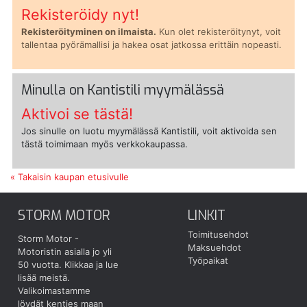
Rekisteröidy nyt!
Rekisteröityminen on ilmaista.
Kun olet rekisteröitynyt, voit
tallentaa pyörämallisi ja hakea osat jatkossa erittäin nopeasti.
Minulla on Kantistili myymälässä
Aktivoi se tästä!
Jos sinulle on luotu myymälässä Kantistili, voit aktivoida sen
tästä toimimaan myös verkkokaupassa.
« Takaisin kaupan etusivulle
STORM MOTOR
LINKIT
Toimitusehdot
Storm Motor -
Maksuehdot
Motoristin asialla jo yli
Työpaikat
50 vuotta.
Klikkaa ja lue
lisää meistä.
Valikoimastamme
löydät kenties maan