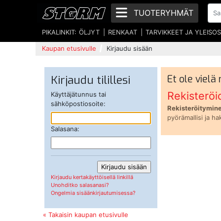
TUOTERYHMÄT
PIKALINKIT:
ÖLJYT
RENKAAT
TARVIKKEET JA YLEISO
Kaupan etusivulle
Kirjaudu sisään
Kirjaudu tilillesi
Et ole vielä
Rekisteröi
Käyttäjätunnus tai
sähköpostiosoite:
Rekisteröitymine
pyörämallisi ja ha
Salasana:
Kirjaudu kertakäyttöisellä linkillä
Unohditko salasanasi?
Ongelmia sisäänkirjautumisessa?
« Takaisin kaupan etusivulle