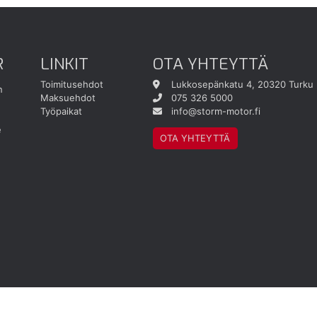
R
LINKIT
OTA YHTEYTTÄ
Toimitusehdot
Lukkosepänkatu 4, 20320 Turku
n
Maksuehdot
075 326 5000
Työpaikat
info@storm-motor.fi
e
OTA YHTEYTTÄ