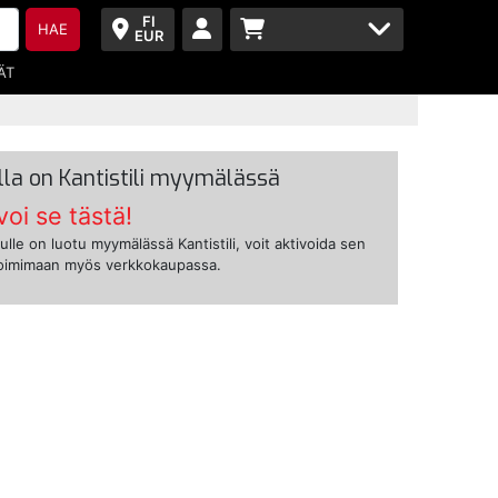
FI
HAE
EUR
ÄT
lla on Kantistili myymälässä
voi se tästä!
ulle on luotu myymälässä Kantistili, voit aktivoida sen
toimimaan myös verkkokaupassa.