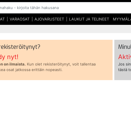
SAT
VARAOSAT
AJOVARUSTEET
LAUKUT JA TELINEET
MYYMÄL
 rekisteröitynyt?
Minu
dy nyt!
Akti
n on ilmaista.
Kun olet rekisteröitynyt, voit tallentaa
Jos sin
kea osat jatkossa erittäin nopeasti.
tästä 