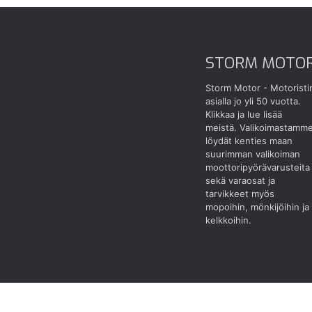
STORM MOTO
Storm Motor - Motoristi
asialla jo yli 50 vuotta.
Klikkaa ja lue lisää
meistä.
Valikoimastamm
löydät kenties maan
suurimman valikoiman
moottoripyörävarusteita
sekä varaosat ja
tarvikkeet myös
mopoihin, mönkijöihin ja
kelkkoihin.