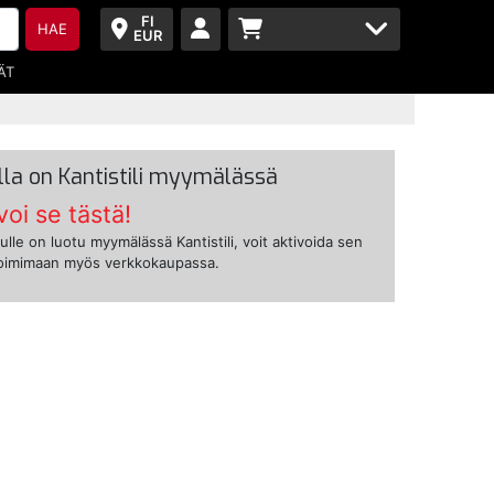
FI
HAE
EUR
ÄT
lla on Kantistili myymälässä
voi se tästä!
ulle on luotu myymälässä Kantistili, voit aktivoida sen
toimimaan myös verkkokaupassa.