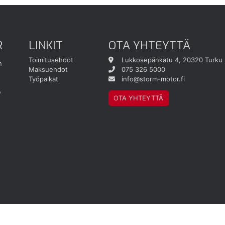
R
LINKIT
OTA YHTEYTTÄ
Toimitusehdot
Lukkosepänkatu 4, 20320 Turku
n
Maksuehdot
075 326 5000
Työpaikat
info@storm-motor.fi
e
OTA YHTEYTTÄ