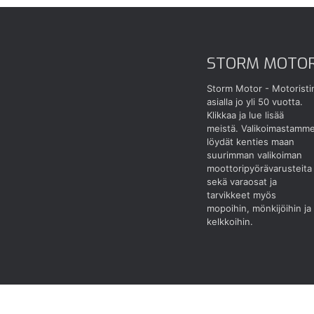
STORM MOTO
Storm Motor - Motoristi
asialla jo yli 50 vuotta.
Klikkaa ja lue lisää
meistä.
Valikoimastamm
löydät kenties maan
suurimman valikoiman
moottoripyörävarusteita
sekä varaosat ja
tarvikkeet myös
mopoihin, mönkijöihin ja
kelkkoihin.