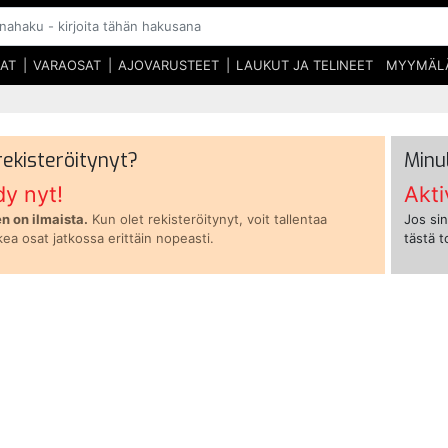
SAT
VARAOSAT
AJOVARUSTEET
LAUKUT JA TELINEET
MYYMÄL
 rekisteröitynyt?
Minu
dy nyt!
Akti
n on ilmaista.
Kun olet rekisteröitynyt, voit tallentaa
Jos sin
kea osat jatkossa erittäin nopeasti.
tästä 