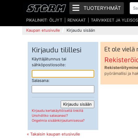
TUOTERYHMÄT
PIKALINKIT:
ÖLJYT
RENKAAT
TARVIKKEET JA YLEISO
Kaupan etusivulle
Kirjaudu sisään
Kirjaudu tilillesi
Et ole vielä
Rekisteröi
Käyttäjätunnus tai
sähköpostiosoite:
Rekisteröitymine
pyörämallisi ja ha
Salasana:
Kirjaudu kertakäyttöisellä linkillä
Unohditko salasanasi?
Ongelmia sisäänkirjautumisessa?
« Takaisin kaupan etusivulle