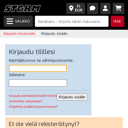
FI
EUR
VALIKKO
HAE
Kaupan etusivulle
Kirjaudu sisään
Kirjaudu tilillesi
Käyttäjätunnus tai sähköpostiosoite:
Salasana:
Kirjaudu kertakäyttöisellä linkillä
Unohditko salasanasi?
Ongelmia sisäänkirjautumisessa?
Et ole vielä rekisteröitynyt?