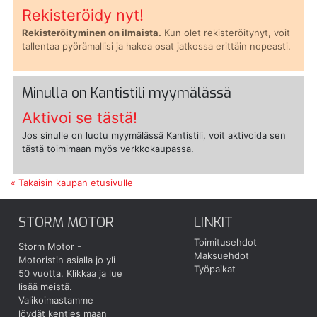
Rekisteröidy nyt!
Rekisteröityminen on ilmaista.
Kun olet rekisteröitynyt, voit
tallentaa pyörämallisi ja hakea osat jatkossa erittäin nopeasti.
Minulla on Kantistili myymälässä
Aktivoi se tästä!
Jos sinulle on luotu myymälässä Kantistili, voit aktivoida sen
tästä toimimaan myös verkkokaupassa.
« Takaisin kaupan etusivulle
STORM MOTOR
LINKIT
Toimitusehdot
Storm Motor -
Maksuehdot
Motoristin asialla jo yli
Työpaikat
50 vuotta.
Klikkaa ja lue
lisää meistä.
Valikoimastamme
löydät kenties maan