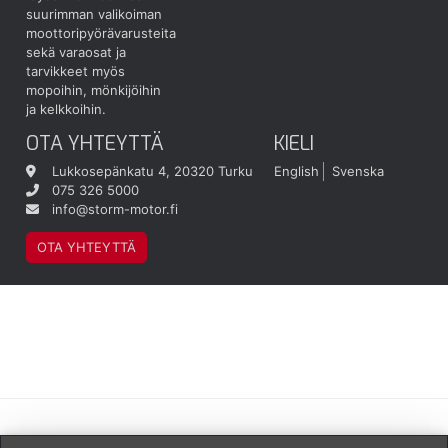
suurimman valikoiman
moottoripyörävarusteita
sekä varaosat ja
tarvikkeet myös
mopoihin, mönkijöihin
ja kelkkoihin.
OTA YHTEYTTÄ
KIELI
Lukkosepänkatu 4, 20320 Turku
English
Svenska
075 326 5000
info@storm-motor.fi
OTA YHTEYTTÄ