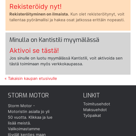
Rekisteröidy nyt!
Rekisteröityminen on ilmaista.
Kun olet rekisteröitynyt, voit
tallentaa pyörämallisi ja hakea osat jatkossa erittäin nopeasti.
Minulla on Kantistili myymälässä
Aktivoi se tästä!
Jos sinulle on luotu myymälässä Kantistili, voit aktivoida sen
tästä toimimaan myös verkkokaupassa.
« Takaisin kaupan etusivulle
STORM MOTOR
LINKIT
Toimitusehdot
Storm Motor -
Maksuehdot
Motoristin asialla jo yli
Työpaikat
50 vuotta.
Klikkaa ja lue
lisää meistä.
Valikoimastamme
löydät kenties maan