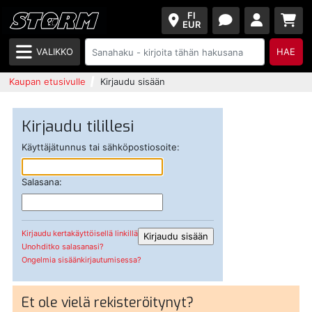
FI
EUR
VALIKKO
HAE
Kaupan etusivulle
Kirjaudu sisään
Kirjaudu tilillesi
Käyttäjätunnus tai sähköpostiosoite:
Salasana:
Kirjaudu kertakäyttöisellä linkillä
Unohditko salasanasi?
Ongelmia sisäänkirjautumisessa?
Et ole vielä rekisteröitynyt?