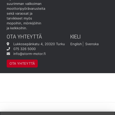
suurimman valikoiman
moottoripyörävarusteita
sekä varaosat ja
tarvikkeet myös
mopoihin, mönkijöihin
ja kelkkoihin.
OTA YHTEYTTÄ
KIELI
Lukkosepänkatu 4, 20320 Turku
English
Svenska
075 326 5000
info@storm-motor.fi
OTA YHTEYTTÄ