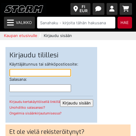
FI
EUR
VALIKKO
HAE
Kaupan etusivulle
Kirjaudu sisään
Kirjaudu tilillesi
Käyttäjätunnus tai sähköpostiosoite:
Salasana:
Kirjaudu kertakäyttöisellä linkillä
Unohditko salasanasi?
Ongelmia sisäänkirjautumisessa?
Et ole vielä rekisteröitynyt?