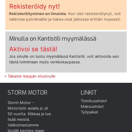
Rekisteröidy nyt!
Rekisteröityminen on ilmaista.
Kun olet rekisteröitynyt, voit
tallentaa pyörämallisi ja hakea osat jatkossa erittäin nopeasti.
Minulla on Kantistili myymälässä
Aktivoi se tästä!
Jos sinulle on luotu myymälässä Kantistili, voit aktivoida sen
tästä toimimaan myös verkkokaupassa.
« Takaisin kaupan etusivulle
STORM MOTOR
LINKIT
Toimitusehdot
Storm Motor -
Maksuehdot
Motoristin asialla jo yli
Työpaikat
50 vuotta.
Klikkaa ja lue
lisää meistä.
Valikoimastamme
löydät kenties maan