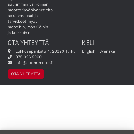
suurimman valikoiman
moottoripyörävarusteita
sekä varaosat ja
tarvikkeet myös
mopoihin, mönkijöihin
ja kelkkoihin.
OTA YHTEYTTÄ
KIELI
Lukkosepänkatu 4, 20320 Turku
English
Svenska
075 326 5000
info@storm-motor.fi
OTA YHTEYTTÄ