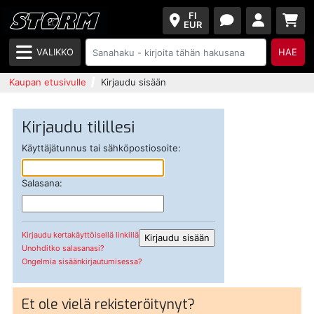
FI
EUR
VALIKKO
HAE
Kaupan etusivulle
Kirjaudu sisään
Kirjaudu tilillesi
Käyttäjätunnus tai sähköpostiosoite:
Salasana:
Kirjaudu kertakäyttöisellä linkillä
Unohditko salasanasi?
Ongelmia sisäänkirjautumisessa?
Et ole vielä rekisteröitynyt?