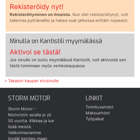
Rekisteröidy nyt!
Rekisteröityminen on ilmaista.
Kun olet rekisteröitynyt, voit
tallentaa pyörämallisi ja hakea osat jatkossa erittäin nopeasti.
Minulla on Kantistili myymälässä
Aktivoi se tästä!
Jos sinulle on luotu myymälässä Kantistili, voit aktivoida sen
tästä toimimaan myös verkkokaupassa.
« Takaisin kaupan etusivulle
STORM MOTOR
LINKIT
Toimitusehdot
Storm Motor -
Maksuehdot
Motoristin asialla jo yli
Työpaikat
50 vuotta.
Klikkaa ja lue
lisää meistä.
Valikoimastamme
löydät kenties maan