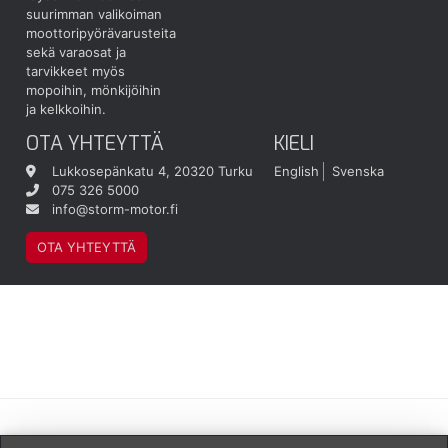
suurimman valikoiman
moottoripyörävarusteita
sekä varaosat ja
tarvikkeet myös
mopoihin, mönkijöihin
ja kelkkoihin.
OTA YHTEYTTÄ
KIELI
Lukkosepänkatu 4, 20320 Turku
English
Svenska
075 326 5000
info@storm-motor.fi
OTA YHTEYTTÄ