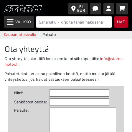
FI
EUR
VALIKKO
HAE
Kaupan etusivulle
Palaute
Ota yhteyttä
Ota yhteyttä joko tällä lomakkeella tai sähköpostilla:
info@storm-
motor.fi
.
Palauteteksti on ainoa pakollinen kenttä, mutta muista jättää
yhteystietosi jos haluat vastauksen palautteeseesi!
Nimi:
Sähköpostiosoite:
Palaute: