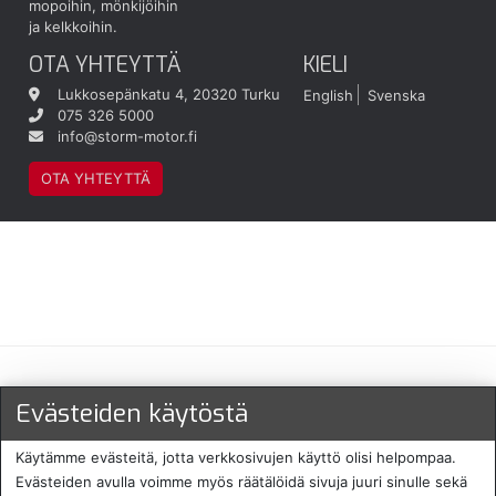
mopoihin, mönkijöihin
ja kelkkoihin.
OTA YHTEYTTÄ
KIELI
Lukkosepänkatu 4, 20320 Turku
English
Svenska
075 326 5000
info@storm-motor.fi
OTA YHTEYTTÄ
Maksu- ja toimitustavat
Evästeiden käytöstä
Käytämme evästeitä, jotta verkkosivujen käyttö olisi helpompaa.
Evästeiden avulla voimme myös räätälöidä sivuja juuri sinulle sekä