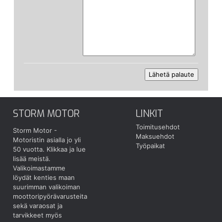
STORM MOTOR
LINKIT
Toimitusehdot
Storm Motor -
Maksuehdot
Motoristin asialla jo yli
Työpaikat
50 vuotta.
Klikkaa ja lue
lisää meistä.
Valikoimastamme
löydät kenties maan
suurimman valikoiman
moottoripyörävarusteita
sekä varaosat ja
tarvikkeet myös