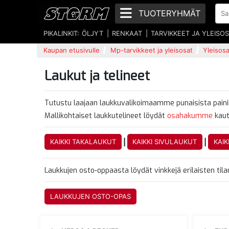
TUOTERYHMÄT
PIKALINKIT:
ÖLJYT
RENKAAT
TARVIKKEET JA YLEISO
Kaupan etusivulle
Mp-tarvikkeet ja yleisosat
Yleisosa
Laukut ja telineet
Tutustu laajaan laukkuvalikoimaamme punaisista painik
Mallikohtaiset laukkutelineet löydät
osahakumme
kaut
|
|
KAIKKI TAKALAUKUT
KAIKKI SIVULAUKUT
KAIK
Laukkujen osto-oppaasta löydät vinkkejä erilaisten til
LAUKKUJEN OSTO-OPAS