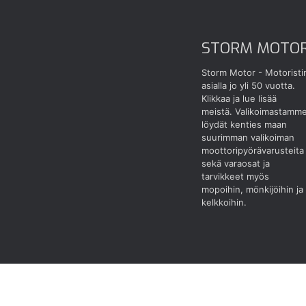
STORM MOTO
Storm Motor - Motoristi
asialla jo yli 50 vuotta.
Klikkaa ja lue lisää
meistä.
Valikoimastamm
löydät kenties maan
suurimman valikoiman
moottoripyörävarusteita
sekä varaosat ja
tarvikkeet myös
mopoihin, mönkijöihin ja
kelkkoihin.