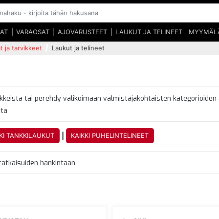
SAT
VARAOSAT
AJOVARUSTEET
LAUKUT JA TELINEET
MYYMÄL
t ja tarvikkeet
Laukut ja telineet
keista tai perehdy valikoimaan valmistajakohtaisten kategorioiden 
ta
|
KI TANKKILAUKUT
KAIKKI PUHELINTELINEET
aratkaisuiden hankintaan