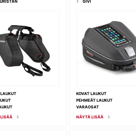
URISTAN
GIVI
ILAUKUT
KOVAT LAUKUT
AUKUT
PEHMEÄT LAUKUT
AUKUT
VARAOSAT
 LISÄÄ
NÄYTÄ LISÄÄ