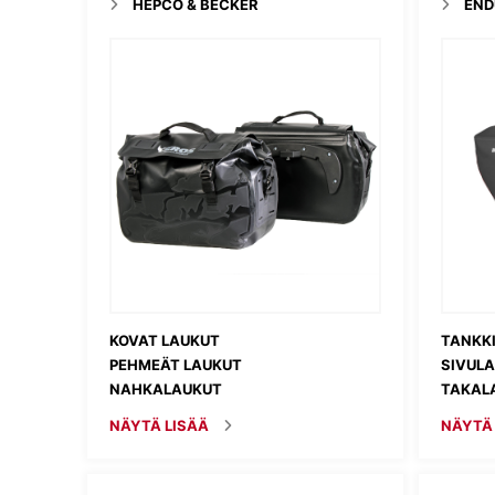
HEPCO & BECKER
END
KOVAT LAUKUT
TANKK
PEHMEÄT LAUKUT
SIVUL
NAHKALAUKUT
TAKAL
NÄYTÄ LISÄÄ
NÄYTÄ