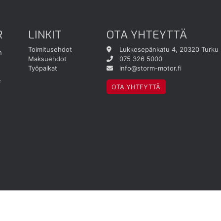
R
LINKIT
OTA YHTEYTTÄ
Toimitusehdot
Lukkosepänkatu 4, 20320 Turku
n
Maksuehdot
075 326 5000
Työpaikat
info@storm-motor.fi
e
OTA YHTEYTTÄ