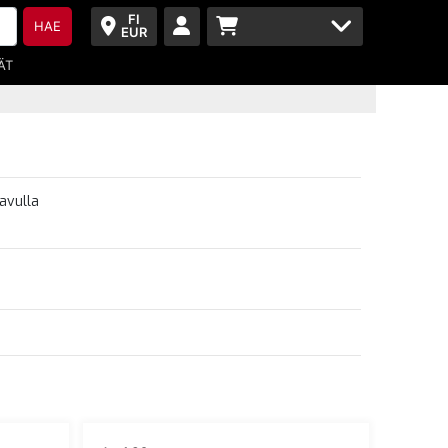
FI
HAE
EUR
ÄT
avulla