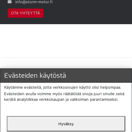
info@storm-motor.fi
OTA YHTEYTTÄ
Maksu- ja toimitustavat
Evästeiden käytöstä
Käytämme evästeitä, jotta verkkosivujen käyttö olisi helpompaa.
Evästeiden avulla voimme myös räätälöidä sivuja juuri sinulle sekä
kerätä analytiikkaa verkkokaupan ja valikoiman parantamiseksi.
Hyväksy
English