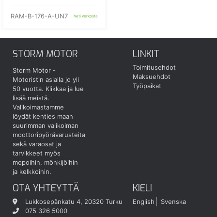
RAM-B-176-A-UN7
heti verkosta
STORM MOTOR
LINKIT
Toimitusehdot
Storm Motor -
Maksuehdot
Motoristin asialla jo yli
Työpaikat
50 vuotta.
Klikkaa ja lue
lisää meistä.
Valikoimastamme
löydät kenties maan
suurimman valikoiman
moottoripyörävarusteita
sekä varaosat ja
tarvikkeet myös
mopoihin, mönkijöihin
ja kelkkoihin.
OTA YHTEYTTÄ
KIELI
Lukkosepänkatu 4, 20320 Turku
English
Svenska
075 326 5000