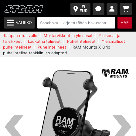
FI
EUR
VALIKKO
HAE
Kaupan etusivulle
Mp-tarvikkeet ja yleisosat
Yleisosat ja
tarvikkeet
Laukut ja telineet
Puhelintelineet
Yleismalliset
puhelintelineet
Puhelintelineet
RAM Mounts X-Grip
puhelinteline tankkiin iso adapteri