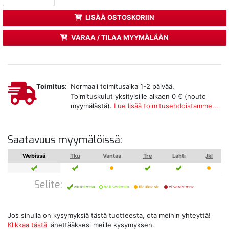
LISÄÄ OSTOSKORIIN
VARAA / TILAA MYYMÄLÄÄN
Toimitus:
Normaali toimitusaika 1-2 päivää.
Toimituskulut yksityisille alkaen 0 € (nouto
myymälästä).
Lue lisää toimitusehdoistamme...
Saatavuus myymälöissä:
Webissä
Tku
Vantaa
Tre
Lahti
Jkl
Selite:
varastossa
heti verkosta
tilauksesta
ei varastossa
Jos sinulla on kysymyksiä tästä tuotteesta, ota meihin yhteyttä!
Klikkaa tästä
lähettääksesi meille kysymyksen.