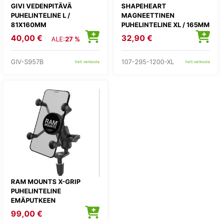
GIVI VEDENPITÄVÄ
SHAPEHEART
PUHELINTELINE L /
MAGNEETTINEN
81X160MM
PUHELINTELINE XL / 165MM
40,00 €
32,90 €
ALE:
27 %
GIV-S957B
107-295-1200-XL
heti verkosta
heti verkosta
RAM MOUNTS X-GRIP
PUHELINTELINE
EMÄPUTKEEN
99,00 €