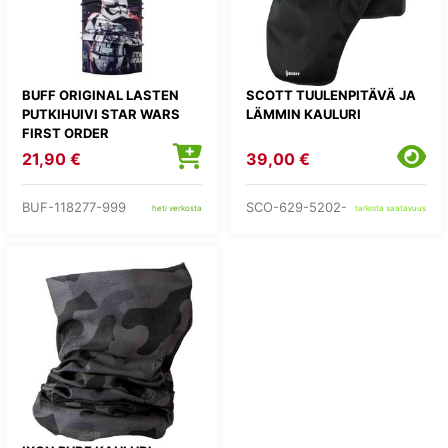
BUFF ORIGINAL LASTEN
SCOTT TUULENPITÄVÄ JA
PUTKIHUIVI STAR WARS
LÄMMIN KAULURI
FIRST ORDER
21,90 €
39,00 €
BUF-118277-999
SCO-629-5202-
heti verkosta
tarkista saatavuus