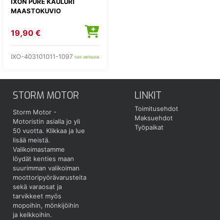
IXON PURE KAULURI
MAASTOKUVIO
19,90 €
IXO-403101011-1097
heti verkosta
STORM MOTOR
LINKIT
Toimitusehdot
Storm Motor -
Maksuehdot
Motoristin asialla jo yli
Työpaikat
50 vuotta.
Klikkaa ja lue
lisää meistä.
Valikoimastamme
löydät kenties maan
suurimman valikoiman
moottoripyörävarusteita
sekä varaosat ja
tarvikkeet myös
mopoihin, mönkijöihin
ja kelkkoihin.