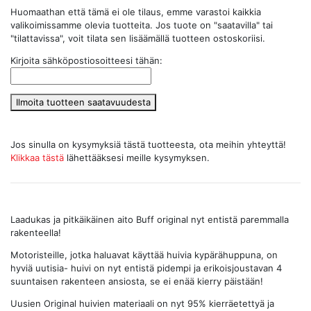
Huomaathan että tämä ei ole tilaus, emme varastoi kaikkia
valikoimissamme olevia tuotteita. Jos tuote on "saatavilla" tai
"tilattavissa", voit tilata sen lisäämällä tuotteen ostoskoriisi.
Kirjoita sähköpostiosoitteesi tähän:
Ilmoita tuotteen saatavuudesta
Jos sinulla on kysymyksiä tästä tuotteesta, ota meihin yhteyttä!
Klikkaa tästä
lähettääksesi meille kysymyksen.
Laadukas ja pitkäikäinen aito Buff original nyt entistä paremmalla
rakenteella!
Motoristeille, jotka haluavat käyttää huivia kypärähuppuna, on
hyviä uutisia- huivi on nyt entistä pidempi ja erikoisjoustavan 4
suuntaisen rakenteen ansiosta, se ei enää kierry päistään!
Uusien Original huivien materiaali on nyt 95% kierräetettyä ja