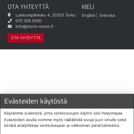
OTA YHTEYTTÄ
KIELI
Lukkosepänkatu 4, 20320 Turku
English
Svenska
075 326 5000
info@storm-motor.fi
OTA YHTEYTTÄ
Maksu- ja toimitustavat
Evästeiden käytöstä
Käytämme evästeitä, jotta verkkosivujen käyttö olisi helpompaa.
Evästeiden avulla voimme myös räätälöidä sivuja juuri sinulle sekä
kerätä analytiikkaa verkkokaupan ja valikoiman parantamiseksi.