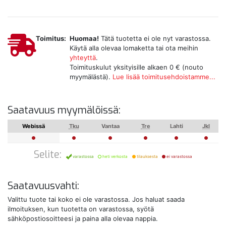
Toimitus:
Huomaa!
Tätä tuotetta ei ole nyt varastossa.
Käytä alla olevaa lomaketta tai ota meihin
yhteyttä
.
Toimituskulut yksityisille alkaen 0 € (nouto
myymälästä).
Lue lisää toimitusehdoistamme...
Saatavuus myymälöissä:
Webissä
Tku
Vantaa
Tre
Lahti
Jkl
Selite:
varastossa
heti verkosta
tilauksesta
ei varastossa
Saatavuusvahti:
Valittu tuote tai koko ei ole varastossa. Jos haluat saada
ilmoituksen, kun tuotetta on varastossa, syötä
sähköpostiosoitteesi ja paina alla olevaa nappia.