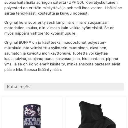
suojaa haitallisilta auringon säteiltä (UPF 50). Kierrätyskuituinen
polyesteri on erittäin miellyttävä ja pehmeä ihoa vasten. Lisäksi se
siirtää tehokkaasti kosteutta ja kuivuu nopeasti.
Original huivi sopii erityisesti lämpimälle ilmalle suojaamaan
motoristien kaulaa, niin viimalta kuin vaikka hyönteisiltä. Se on
myös näppärä vaihtoehto kypärähupulle.
Original BUFF® on jo käsitteeksi muodostunut polyester-
mikrokuidusta valmistettu sylinterin muotoinen, elastinen,
saumaton ja kuvioitu monikäyttöhuivi. Tuotetta voi käyttää
kaulahuivina, suojahuppuna, kasvosuojana, hiuspantana, pipona
yms. ja se on Polygiene® käsitelty, minkä ansiosta bakteerit eivät
pääse hikoiltaessa lisääntymään.
Katso myös: