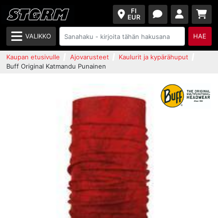
FI
EUR
VALIKKO
HAE
Kaupan etusivulle
Ajovarusteet
Kaulurit ja kypärähuput
Buff Original Katmandu Punainen