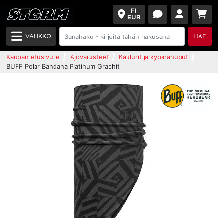
FI
EUR
VALIKKO
HAE
Kaupan etusivulle
Ajovarusteet
Kaulurit ja kypärähuput
BUFF Polar Bandana Platinum Graphit