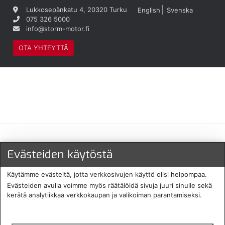
Lukkosepänkatu 4, 20320 Turku
English
Svenska
075 326 5000
info@storm-motor.fi
OTA YHTEYTTÄ
Maksu- ja toimitustavat
Evästeiden käytöstä
Käytämme evästeitä, jotta verkkosivujen käyttö olisi helpompaa.
Evästeiden avulla voimme myös räätälöidä sivuja juuri sinulle sekä
kerätä analytiikkaa verkkokaupan ja valikoiman parantamiseksi.