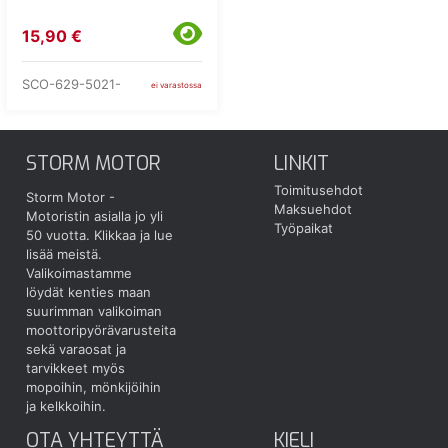
15,90 €
SCO-629-5021-
ei varastossa
STORM MOTOR
LINKIT
Toimitusehdot
Storm Motor -
Maksuehdot
Motoristin asialla jo yli
Työpaikat
50 vuotta.
Klikkaa ja lue
lisää meistä.
Valikoimastamme
löydät kenties maan
suurimman valikoiman
moottoripyörävarusteita
sekä varaosat ja
tarvikkeet myös
mopoihin, mönkijöihin
ja kelkkoihin.
OTA YHTEYTTÄ
KIELI