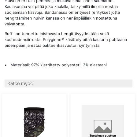
Huivi on erittäin pehmeä ja mukava sekä lähes saumaton.
Kaulasuojaa voi pitää joko kaulalla, tai kylmillä ilmoilla nostaa
suojaamaan kasvoja. Bandanassa on erityiset rei'itykset jotta
hengittäminen huivin kanssa on nenänpäällekin nostettuna
vaivatonta.
Buff- on tunnettu loistavasta hengittävyydestään sekä
kosteudensiirrosta. Polygiene® käsittely pitää kaulurin puhtaana
pidempään ja estää bakteerikasvuston syntymistä.
• Materiaali: 97% kierrätetty polyesteri, 3% elastaani
Katso myös: