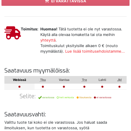
EI VARATTAVISSA
Toimitus:
Huomaa!
Tätä tuotetta ei ole nyt varastossa.
Käytä alla olevaa lomaketta tai ota meihin
yhteyttä
.
Toimituskulut yksityisille alkaen 0 € (nouto
myymälästä).
Lue lisää toimitusehdoistamme...
Saatavuus myymälöissä:
Webissä
Tku
Vantaa
Tre
Lahti
Jkl
Selite:
varastossa
heti verkosta
tilauksesta
ei varastossa
Saatavuusvahti:
Valittu tuote tai koko ei ole varastossa. Jos haluat saada
ilmoituksen, kun tuotetta on varastossa, syötä