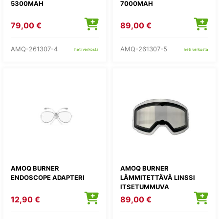
5300MAH
7000MAH
79,00 €
89,00 €
AMQ-261307-4
AMQ-261307-5
heti verkosta
heti verkosta
AMOQ BURNER
AMOQ BURNER
ENDOSCOPE ADAPTERI
LÄMMITETTÄVÄ LINSSI
ITSETUMMUVA
12,90 €
89,00 €