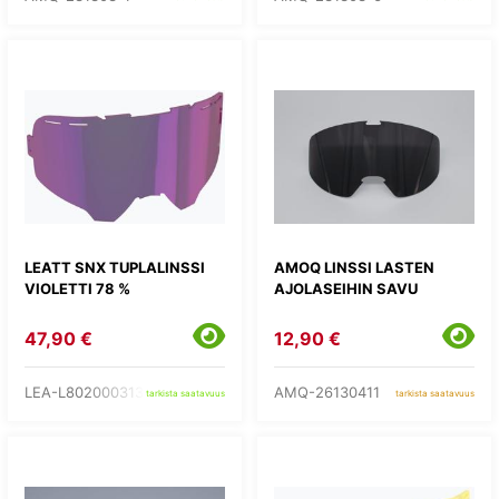
LEATT SNX TUPLALINSSI
AMOQ LINSSI LASTEN
VIOLETTI 78 %
AJOLASEIHIN SAVU
47,90 €
12,90 €
LEA-L8020003130
AMQ-26130411
tarkista saatavuus
tarkista saatavuus