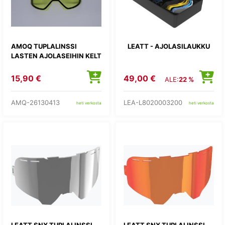
AMOQ TUPLALINSSI
LEATT - AJOLASILAUKKU
LASTEN AJOLASEIHIN KELT
15,90 €
49,00 €
ALE:
22 %
AMQ-26130413
LEA-L8020003200
heti verkosta
heti verkosta
LEATT SNX TUPLALINSSI
LEATT SNX TUPLALINSSI