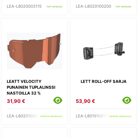
LEA-L8020003115
LEA-L8020100200
heti verkosta
heti verkosta
LEATT VELOCITY
LETT ROLL-OFF SARJA
PUNAINEN TUPLALINSSI
NASTOILLA 32 %
31,90 €
53,90 €
LEA-L8020100201
LEA-L8019100110
tarkista saatavuus
tarkista saatavuus