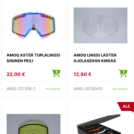
AMOQ ASTER TUPLALINSSI
AMOQ LINSSI LASTEN
SININEN PEILI
AJOLASEIHIN KIRKAS
22,00 €
12,90 €
AMQ-221308-2
AMQ-26130410
heti verkosta
heti verkosta
ALE