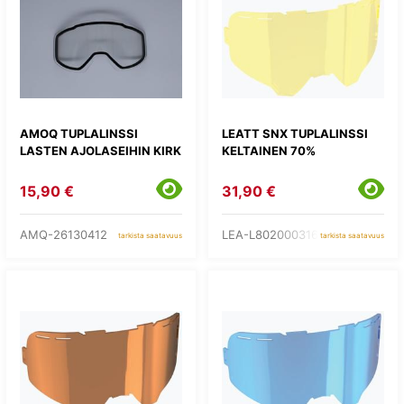
AMOQ TUPLALINSSI
LEATT SNX TUPLALINSSI
LASTEN AJOLASEIHIN KIRK
KELTAINEN 70%
15,90 €
31,90 €
AMQ-26130412
LEA-L8020003165
tarkista saatavuus
tarkista saatavuus