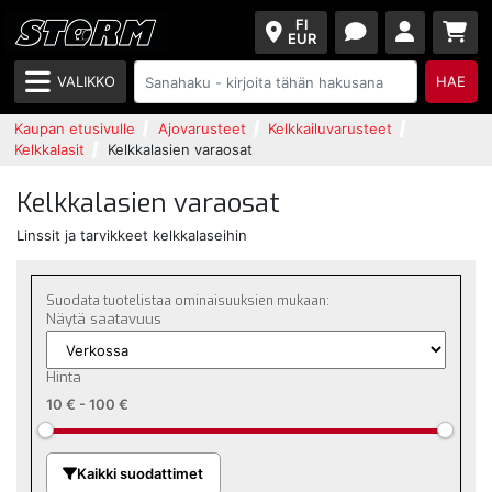
FI
EUR
VALIKKO
HAE
Kaupan etusivulle
Ajovarusteet
Kelkkailuvarusteet
Kelkkalasit
Kelkkalasien varaosat
Kelkkalasien varaosat
Linssit ja tarvikkeet kelkkalaseihin
Suodata tuotelistaa ominaisuuksien mukaan:
Näytä saatavuus
Hinta
10 €
-
100 €
Kaikki suodattimet