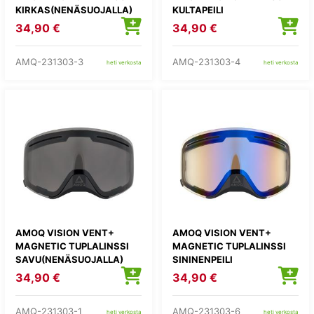
KIRKAS(NENÄSUOJALLA)
KULTAPEILI
(NENÄSUOJALLA)
34,90 €
34,90 €
AMQ-231303-3
AMQ-231303-4
heti verkosta
heti verkosta
AMOQ VISION VENT+
AMOQ VISION VENT+
MAGNETIC TUPLALINSSI
MAGNETIC TUPLALINSSI
SAVU(NENÄSUOJALLA)
SININENPEILI
(NENÄSUOJALLA)
34,90 €
34,90 €
AMQ-231303-1
AMQ-231303-6
heti verkosta
heti verkosta