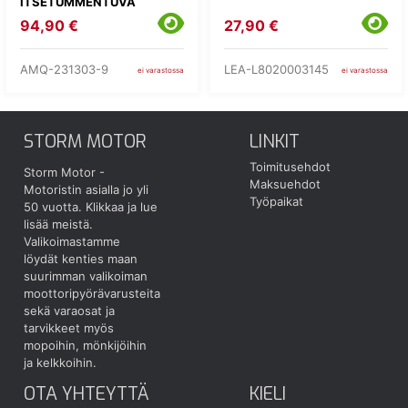
ITSETUMMENTUVA
94,90 €
27,90 €
AMQ-231303-9
LEA-L8020003145
ei varastossa
ei varastossa
STORM MOTOR
LINKIT
Toimitusehdot
Storm Motor -
Maksuehdot
Motoristin asialla jo yli
Työpaikat
50 vuotta.
Klikkaa ja lue
lisää meistä.
Valikoimastamme
löydät kenties maan
suurimman valikoiman
moottoripyörävarusteita
sekä varaosat ja
tarvikkeet myös
mopoihin, mönkijöihin
ja kelkkoihin.
OTA YHTEYTTÄ
KIELI