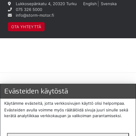
Lukkosepänkatu 4, 20320 Turku
English
Svenska
075 326 5000
info@storm-motor.fi
OTA YHTEYTTÄ
Maksu- ja toimitustavat
Evästeiden käytöstä
Käytämme evästeitä, jotta verkkosivujen käyttö olisi helpompaa.
Evästeiden avulla voimme myös räätälöidä sivuja juuri sinulle sekä
kerätä analytiikkaa verkkokaupan ja valikoiman parantamiseksi.