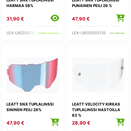
HARMAA 58%
PUNAINEN PEILI 26 %
31,90 €
47,90 €
LEA-L8020003150
LEA-L8020003135
tarkista saatavuus
heti verkosta
LEATT SNX TUPLALINSSI
LEATT VELOCITY KIRKAS
SININEN PEILI 26%
TUPLALINSSI NASTOILLA
83 %
47,90 €
28,90 €