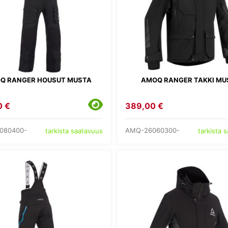
Q RANGER HOUSUT MUSTA
AMOQ RANGER TAKKI MU
0 €
389,00 €
080400-
AMQ-26060300-
tarkista saatavuus
tarkista 