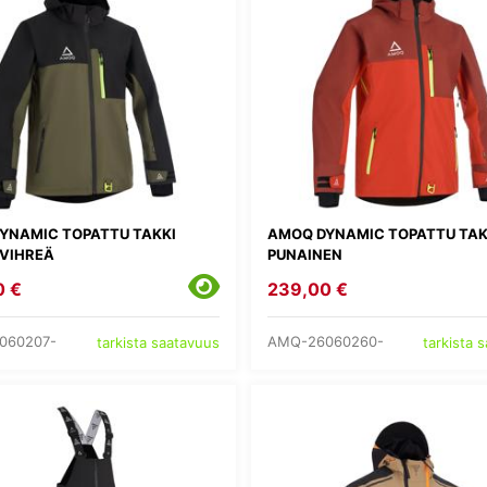
YNAMIC TOPATTU TAKKI
AMOQ DYNAMIC TOPATTU TAK
VIHREÄ
PUNAINEN
0 €
239,00 €
060207-
AMQ-26060260-
tarkista saatavuus
tarkista 