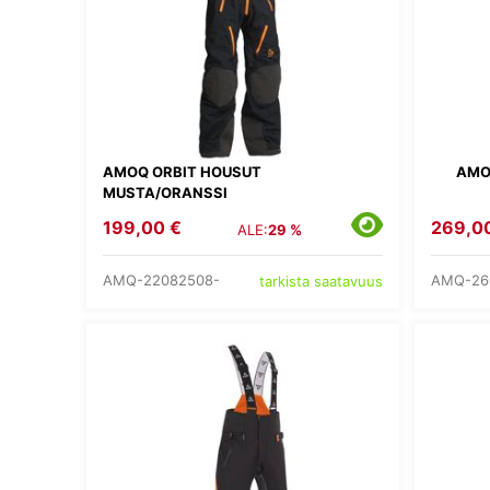
AMOQ ORBIT HOUSUT
AMO
MUSTA/ORANSSI
199,00 €
269,0
ALE:
29 %
AMQ-22082508-
AMQ-26
tarkista saatavuus