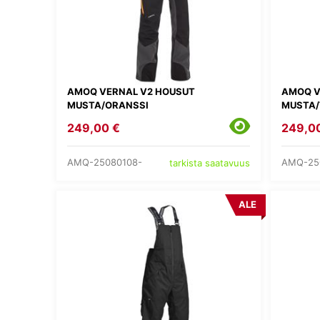
AMOQ VERNAL V2 HOUSUT
AMOQ V
MUSTA/ORANSSI
MUSTA/
249,00 €
249,0
AMQ-25080108-
AMQ-25
tarkista saatavuus
ALE