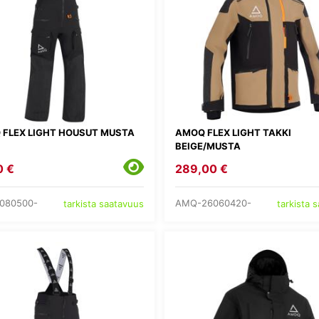
 FLEX LIGHT HOUSUT MUSTA
AMOQ FLEX LIGHT TAKKI
BEIGE/MUSTA
0 €
289,00 €
080500-
AMQ-26060420-
tarkista saatavuus
tarkista 