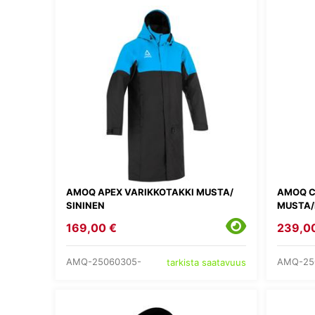
AMOQ APEX VARIKKOTAKKI MUSTA/
AMOQ C
SININEN
MUSTA/
169,00 €
239,0
AMQ-25060305-
AMQ-25
tarkista saatavuus