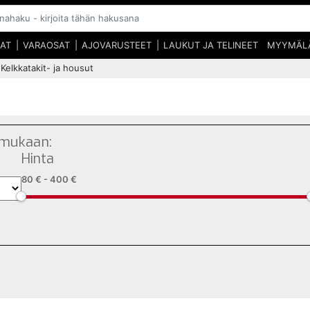
SAT
VARAOSAT
AJOVARUSTEET
LAUKUT JA TELINEET
MYYMÄL
Kelkkatakit- ja housut
 mukaan:
Hinta
80 €
-
400 €