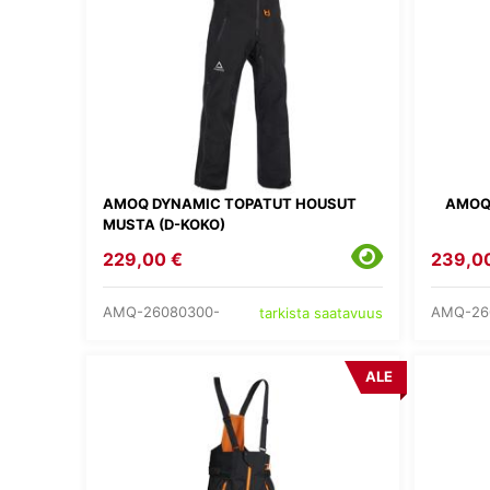
AMOQ DYNAMIC TOPATUT HOUSUT
AMOQ
MUSTA (D-KOKO)
229,00 €
239,0
AMQ-26080300-
AMQ-26
tarkista saatavuus
ALE