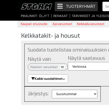
TUOTERYHMÄT
PIKALINKIT:
ÖLJYT
RENKAAT
TARVIKKEET JA YLEISO
Kaupan etusivulle
Ajovarusteet
Kelkkailuvarusteet
Kelkkatakit- ja housut
Suodata tuotelistaa ominaisuuksien
Näytä saatavuus
Näytä vain
Naisten varusteet
10
Kaikki suodattimet
Järjestys: