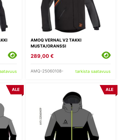
KKI
AMOQ VERNAL V2 TAKKI
MUSTA/ORANSSI
289,00 €
AMQ-25060108-
saatavuus
tarkista saatavuus
ALE
ALE