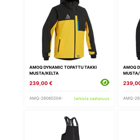
AMOQ DYNAMIC TOPATTU TAKKI
AMOQ D
MUSTA/KELTA
MUSTA/
239,00 €
239,0
AMQ-26060204-
AMQ-26
tarkista saatavuus