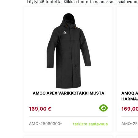
Löytyi 46 tuotetta. Klikkaa tuotetta nähdäksesi saatavuu
AMOQ APEX VARIKKOTAKKI MUSTA
AMOQ A
HARMA
169,00 €
169,00
AMQ-25060300-
AMQ-25
tarkista saatavuus