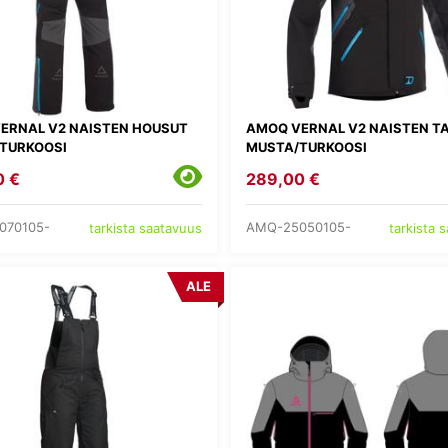
ERNAL V2 NAISTEN HOUSUT
AMOQ VERNAL V2 NAISTEN TA
TURKOOSI
MUSTA/TURKOOSI
0 €
289,00 €
070105-
AMQ-25050105-
tarkista saatavuus
tarkista 
ALE