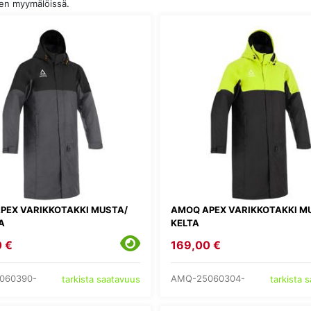
den myymälöissä.
PEX VARIKKOTAKKI MUSTA/
AMOQ APEX VARIKKOTAKKI M
A
KELTA
 €
169,00 €
060390-
AMQ-25060304-
tarkista saatavuus
tarkista 