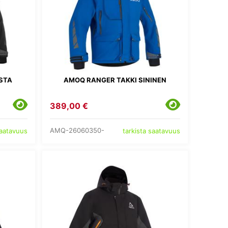
STA
AMOQ RANGER TAKKI SININEN
389,00 €
AMQ-26060350-
saatavuus
tarkista saatavuus