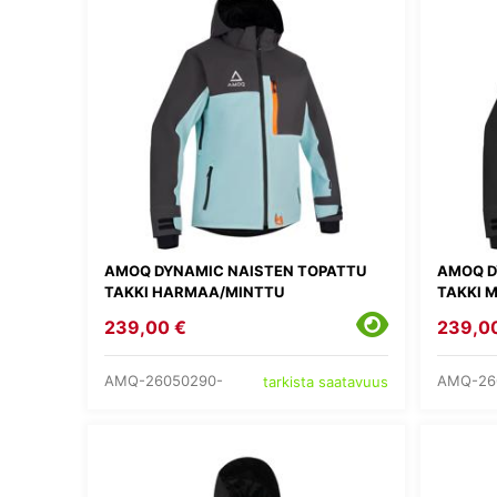
AMOQ DYNAMIC NAISTEN TOPATTU
AMOQ D
TAKKI HARMAA/MINTTU
TAKKI 
239,00 €
239,0
AMQ-26050290-
AMQ-26
tarkista saatavuus