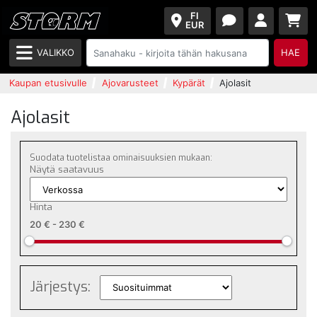
FI
EUR
VALIKKO
HAE
Kaupan etusivulle
Ajovarusteet
Kypärät
Ajolasit
Ajolasit
Suodata tuotelistaa ominaisuuksien mukaan:
Näytä saatavuus
Hinta
20 €
-
230 €
Järjestys: