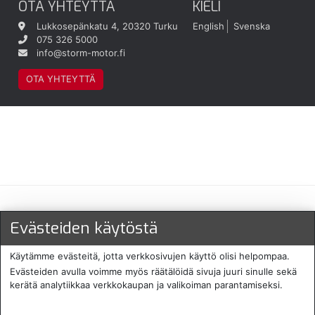
OTA YHTEYTTÄ
KIELI
Lukkosepänkatu 4, 20320 Turku
English
Svenska
075 326 5000
info@storm-motor.fi
OTA YHTEYTTÄ
Maksu- ja toimitustavat
Evästeiden käytöstä
Käytämme evästeitä, jotta verkkosivujen käyttö olisi helpompaa.
Evästeiden avulla voimme myös räätälöidä sivuja juuri sinulle sekä
kerätä analytiikkaa verkkokaupan ja valikoiman parantamiseksi.