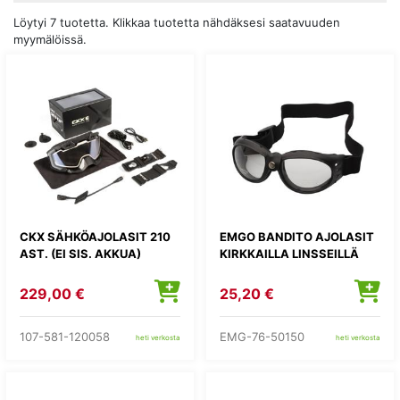
Löytyi 7 tuotetta. Klikkaa tuotetta nähdäksesi saatavuuden
myymälöissä.
CKX SÄHKÖAJOLASIT 210
EMGO BANDITO AJOLASIT
AST. (EI SIS. AKKUA)
KIRKKAILLA LINSSEILLÄ
229,00 €
25,20 €
107-581-120058
EMG-76-50150
heti verkosta
heti verkosta