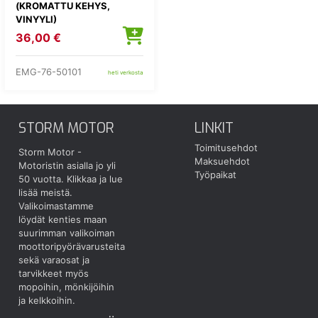
(KROMATTU KEHYS,
VINYYLI)
36,00 €
EMG-76-50101
heti verkosta
STORM MOTOR
LINKIT
Toimitusehdot
Storm Motor -
Maksuehdot
Motoristin asialla jo yli
Työpaikat
50 vuotta.
Klikkaa ja lue
lisää meistä.
Valikoimastamme
löydät kenties maan
suurimman valikoiman
moottoripyörävarusteita
sekä varaosat ja
tarvikkeet myös
mopoihin, mönkijöihin
ja kelkkoihin.