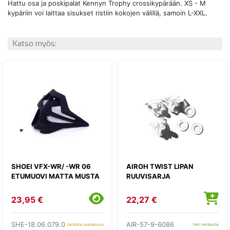
Hattu osa ja poskipalat Kennyn Trophy crossikypärään. XS - M
kypäriin voi laittaa sisukset ristiin kokojen välillä, samoin L-XXL.
Katso myös:
SHOEI VFX-WR/ -WR 06
AIROH TWIST LIPAN
ETUMUOVI MATTA MUSTA
RUUVISARJA
23,95 €
22,27 €
SHE-18.06.079.0
AIR-57-9-6086
tarkista saatavuus
heti verkosta