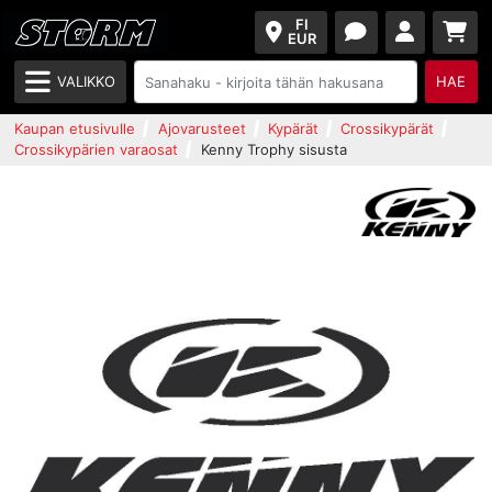
FI
EUR
VALIKKO
HAE
Kaupan etusivulle
Ajovarusteet
Kypärät
Crossikypärät
Crossikypärien varaosat
Kenny Trophy sisusta