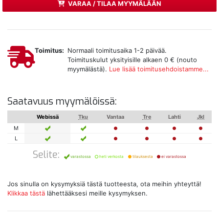
VARAA / TILAA MYYMÄLÄÄN
Toimitus:
Normaali toimitusaika 1-2 päivää.
Toimituskulut yksityisille alkaen 0 € (nouto
myymälästä).
Lue lisää toimitusehdoistamme...
Saatavuus myymälöissä:
Webissä
Tku
Vantaa
Tre
Lahti
Jkl
M
L
Selite:
varastossa
heti verkosta
tilauksesta
ei varastossa
Jos sinulla on kysymyksiä tästä tuotteesta, ota meihin yhteyttä!
Klikkaa tästä
lähettääksesi meille kysymyksen.