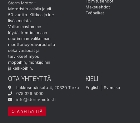
Toimitusehdot
Storm Motor -
Maksuehdot
Motoristin asialla jo yli
Työpaikat
50 vuotta.
Klikkaa ja lue
lisää meistä.
Valikoimastamme
löydät kenties maan
suurimman valikoiman
moottoripyörävarusteita
sekä varaosat ja
tarvikkeet myös
mopoihin, mönkijöihin
ja kelkkoihin.
OTA YHTEYTTÄ
KIELI
Lukkosepänkatu 4, 20320 Turku
English
Svenska
075 326 5000
info@storm-motor.fi
OTA YHTEYTTÄ