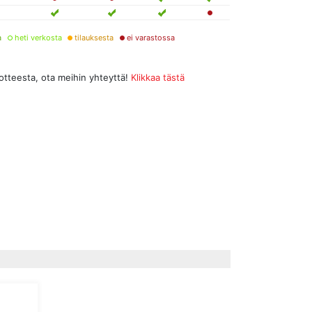
a
heti verkosta
tilauksesta
ei varastossa
uotteesta, ota meihin yhteyttä!
Klikkaa tästä