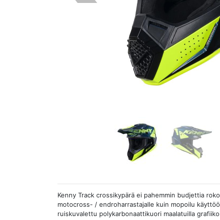
Kenny Track crossikypärä ei pahemmin budjettia rokota
motocross- / endroharrastajalle kuin mopoilu käyttöö
ruiskuvalettu polykarbonaattikuori maalatuilla grafiikoi