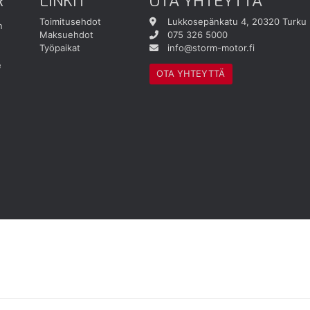
R
LINKIT
OTA YHTEYTTÄ
Toimitusehdot
Lukkosepänkatu 4, 20320 Turku
n
Maksuehdot
075 326 5000
Työpaikat
info@storm-motor.fi
e
OTA YHTEYTTÄ