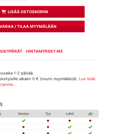
LISÄÄ OSTOSKORIIN
VARAA / TILAA MYYMÄLÄÄN
SIKYPÄRÄT
HINTAMYRSKY MX
tusaika 1-2 päivää.
yksityisille alkaen 0 € (nouto myymälästä).
Lue lisää
stamme...
ä:
u
Vantaa
Tre
Lahti
Jkl