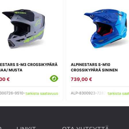
NESTARS S-M3 CROSSIKYPÄRÄ
ALPINESTARS S-M10
AA/ MUSTA
CROSSIKYPÄRÄ SININEN
00 €
739,00 €
300726-9510-
ALP-8300923-7282-
tarkista saatavuus
tarkista sa