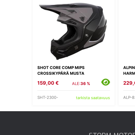
SHOT CORE COMP MIPS
ALPI
CROSSIKYPÄRÄ MUSTA
HARM
159,00 €
229,
ALE:
36 %
SHT-2300-
ALP-8
tarkista saatavuus