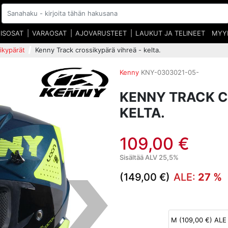
EISOSAT
VARAOSAT
AJOVARUSTEET
LAUKUT JA TELINEET
MYY
ikypärät
Kenny Track crossikypärä vihreä - kelta.
Kenny
KNY-0303021-05-
KENNY TRACK C
KELTA.
109,00 €
Sisältää ALV 25,5%
(149,00 €)
ALE:
27 %