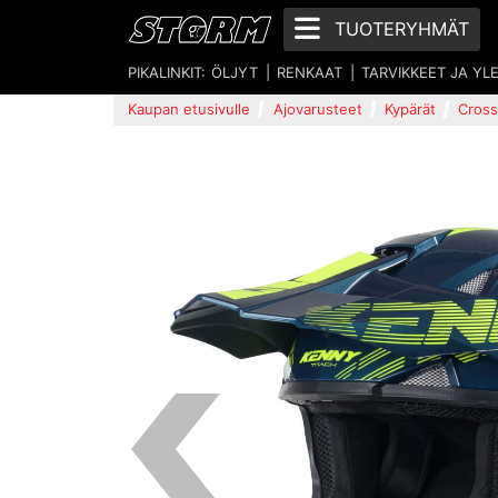
TUOTERYHMÄT
PIKALINKIT:
ÖLJYT
RENKAAT
TARVIKKEET JA YL
Kaupan etusivulle
Ajovarusteet
Kypärät
Cross