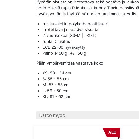
Kypärän sisusta on irrotettava sekä pestävä ja leuka
perinteisellä tupla D lenkeillä. Kenny Track crossi
hyväksynnän ja täyttää näin ollen uusimmat turvallisu
ruiskuvalettu polykarbonaattikuori
irrotettava ja pestävä sisusta
2 kuorikokoa (XS-M | L-XXL)
tupla D lukitus
ECE 22-06 hyväksytty
Paino 1450 g (+/- 50 g)
Pään ympärysmittaa vastaava koko:
XS: 53 - 54 cm
S: 55 - 56 cm
M: 57 - 58 cm
L: 59 - 60 cm
XL: 61 - 62 cm
Katso myös:
ALE