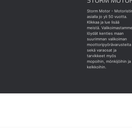
STORM MOTO
Storm Motor - Motoristi
asialla jo yli 50 vuotta.
Klikkaa ja lue lisää
meistä.
Valikoimastamm
löydät kenties maan
suurimman valikoiman
moottoripyörävarusteita
sekä varaosat ja
tarvikkeet myös
mopoihin, mönkijöihin ja
kelkkoihin.