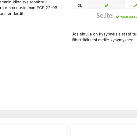
remmin kiinnitys tapahtuu
XL
kypärä omaa uusimman ECE 22-06
usstandardit.
Selite:
varastoss
Jos sinulla on kysymyksiä tästä t
lähettääksesi meille kysymyksen.