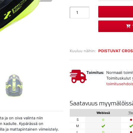
Kuuluu näihin:
POISTUVAT CROS
Toimitus:
Normaali toimi
Toimituskulut 
toimitusehdoi
Saatavuus myymälöiss
Webissä
Tk
 ja on oiva valinta niin
S
n kadulle. Kypärässä on
M
lla ja mattapintainen viimeistely.
L