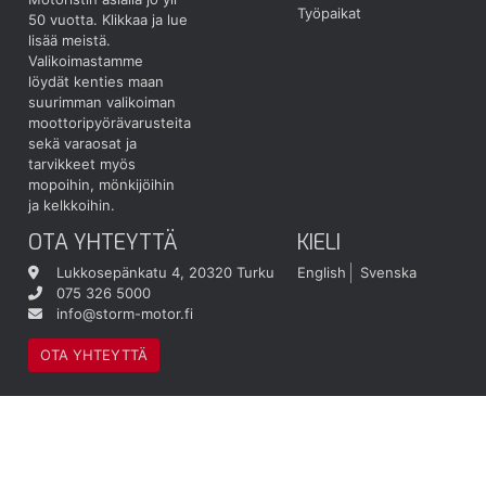
Työpaikat
50 vuotta.
Klikkaa ja lue
lisää meistä.
Valikoimastamme
löydät kenties maan
suurimman valikoiman
moottoripyörävarusteita
sekä varaosat ja
tarvikkeet myös
mopoihin, mönkijöihin
ja kelkkoihin.
OTA YHTEYTTÄ
KIELI
Lukkosepänkatu 4, 20320 Turku
English
Svenska
075 326 5000
info@storm-motor.fi
OTA YHTEYTTÄ