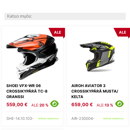
Katso myös:
ALE
ALE
SHOEI VFX-WR 06
AIROH AVIATOR 3
CROSSIKYPÄRÄ TC-8
CROSSIKYPÄRÄ MUSTA/
ORANSSI
KELTA
559,00 €
659,00 €
ALE:
20 %
ALE:
13 %
SHE-14.10.103-
AIR-230004-
tarkista saatavuus
tarkista saatavuus