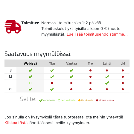
Toimitus:
Normaali toimitusaika 1-2 päivää.
Toimituskulut yksityisille alkaen 0 € (nouto
myymälästä).
Lue lisää toimitusehdoistamme...
Saatavuus myymälöissä:
Webissä
Tku
Vantaa
Tre
Lahti
Jkl
S
M
L
XL
Selite:
varastossa
heti verkosta
tilauksesta
ei varastossa
Jos sinulla on kysymyksiä tästä tuotteesta, ota meihin yhteyttä!
Klikkaa tästä
lähettääksesi meille kysymyksen.