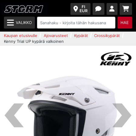
FI
EUR
VALIKKO
HAE
Kaupan etusivulle
Ajovarusteet
Kypärät
Crossikypärät
Kenny Trial UP kypärä valkoinen