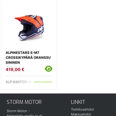
ALPINESTARS S-M7
CROSSIKYPÄRÄ ORANSSI/
SININEN
419,00 €
ALP-8301726-408-
tarkista saatavuus
STORM MOTOR
LINKIT
Toimitusehdot
Storm Motor -
Maksuehdot
Motoristin asialla jo yli