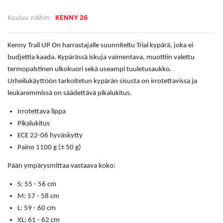
Kuuluu näihin:
KENNY 26
Kenny Trail UP On harrastajalle suunniteltu Trial kypärä, joka ei
budjettia kaada. Kypärässä iskuja vaimentava, muottiin valettu
termopalstinen ulkokuori sekä useampi tuuletusaukko.
Urheilukäyttöön tarkoitetun kypärän sisusta on irrotettavissa ja
leukaremmissä on säädettävä pikalukitus.
Irrotettava lippa
Pikalukitus
ECE 22-06 hyväskytty
Paino 1100 g (± 50 g)
Pään ympärysmittaa vastaava koko:
S: 55 - 56 cm
M: 57 - 58 cm
L: 59 - 60 cm
XL: 61 - 62 cm