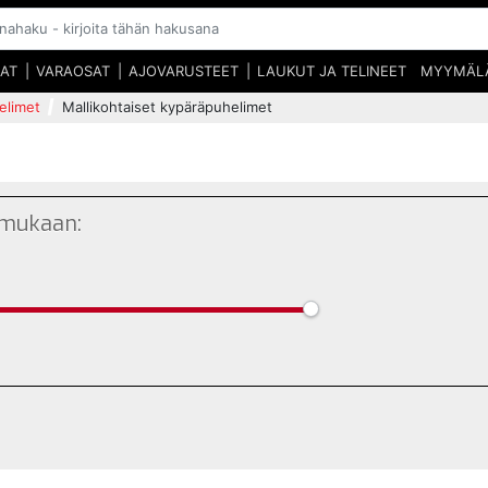
SAT
VARAOSAT
AJOVARUSTEET
LAUKUT JA TELINEET
MYYMÄL
elimet
Mallikohtaiset kypäräpuhelimet
 mukaan: