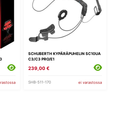
SCHUBERTH KYPÄRÄPUHELIN SC10UA
0
C3/C3 PRO/E1
239,00 €
SHB-511-170
arastossa
ei varastossa