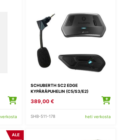
SCHUBERTH SC2 EDGE
KYPÄRÄPUHELIN (C5/S3/E2)
389,00 €
SHB-511-178
 verkosta
heti verkosta
ALE