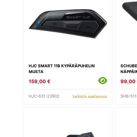
HJC SMART 11B KYPÄRÄPUHELIN
SCHUBE
MUSTA
NÄPPÄI
159,00 €
99,00
HJC-631-23902
SHB-511
tarkista saatavuus