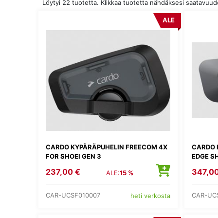
Löytyi 22 tuotetta. Klikkaa tuotetta nähdäksesi saatavuu
ALE
CARDO KYPÄRÄPUHELIN FREECOM 4X
CARDO 
FOR SHOEI GEN 3
EDGE SH
237,00 €
347,00
ALE:
15 %
CAR-UCSF010007
CAR-UC
heti verkosta