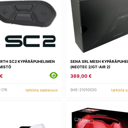
RTH SC2 KYPÄRÄPUHELIMEN
SENA SRL MESH KYPÄRÄPUHE
MISTÖ
(NEOTEC 2/GT-AIR 2)
 €
369,00 €
-176
SHE-21010020
tarkista saatavuus
tarkista 