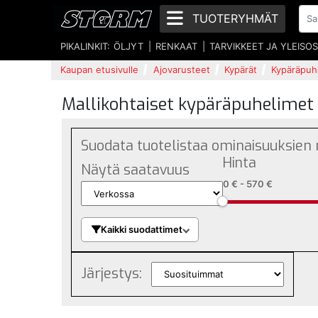
TUOTERYHMÄT
PIKALINKIT:
ÖLJYT
RENKAAT
TARVIKKEET JA YLEISO
Kaupan etusivulle
Ajovarusteet
Kypärät
Kypäräpuh
Mallikohtaiset kypäräpuhelimet
Suodata tuotelistaa ominaisuuksien
Hinta
Näytä saatavuus
0 €
-
570 €
Kaikki suodattimet
Järjestys: