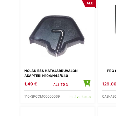
ALE
NOLAN ESS HÄTÄJARRUVALON
PRO 
ADAPTERI N104/N44/N40
1,49 €
129,00
ALE:
70 %
110-SPCOM00000069
CAB-A9
heti verkosta