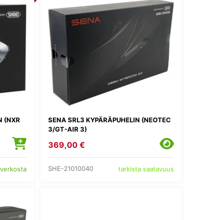
N (NXR
SENA SRL3 KYPÄRÄPUHELIN (NEOTEC
3/GT-AIR 3)
369,00 €
SHE-21010040
 verkosta
tarkista saatavuus