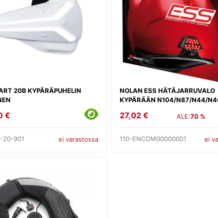
ART 20B KYPÄRÄPUHELIN
NOLAN ESS HÄTÄJARRUVALO
NEN
KYPÄRÄÄN N104/N87/N44/N4
0 €
27,02 €
ALE:
70 %
-20-901
110-ENCOM00000001
ei varastossa
ei v