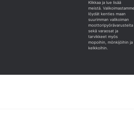
Klikkaa ja lue lisää
meistä.
Valikoimastamm
löydät kenties maan
suurimman valikoiman
moottoripyörävarusteita
sekä varaosat ja
tarvikkeet myös
mopoihin, mönkijöihin ja
kelkkoihin.