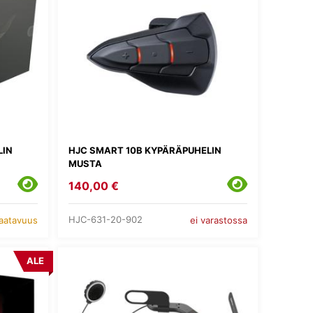
LIN
HJC SMART 10B KYPÄRÄPUHELIN
MUSTA
140,00 €
HJC-631-20-902
saatavuus
ei varastossa
ALE