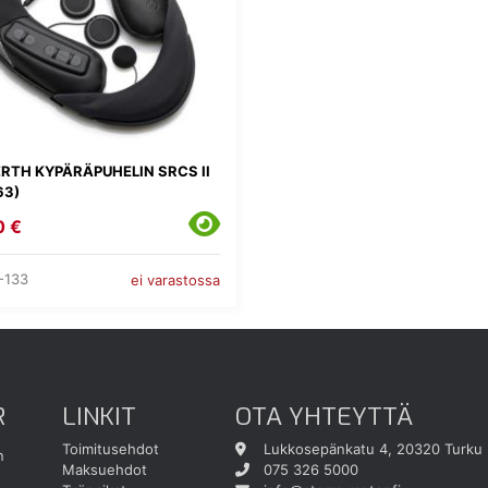
RTH KYPÄRÄPUHELIN SRCS II
63)
0 €
-133
ei varastossa
R
LINKIT
OTA YHTEYTTÄ
Toimitusehdot
Lukkosepänkatu 4, 20320 Turku
n
Maksuehdot
075 326 5000