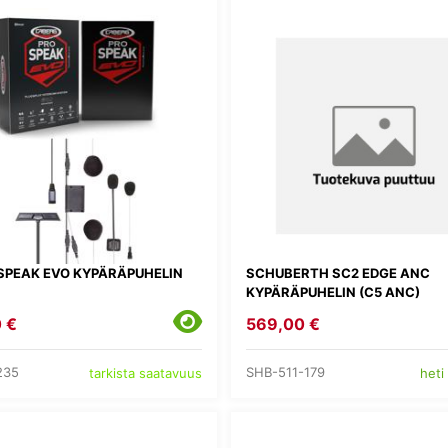
SPEAK EVO KYPÄRÄPUHELIN
SCHUBERTH SC2 EDGE ANC
KYPÄRÄPUHELIN (C5 ANC)
 €
569,00 €
235
SHB-511-179
tarkista saatavuus
heti