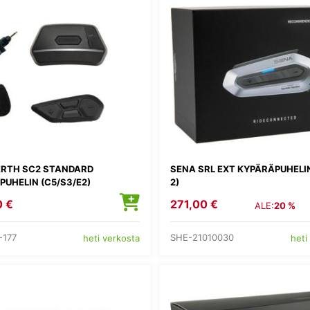
RTH SC2 STANDARD
SENA SRL EXT KYPÄRÄPUHELI
UHELIN (C5/S3/E2)
2)
0 €
271,00 €
ALE:
20 %
-177
SHE-21010030
heti verkosta
heti