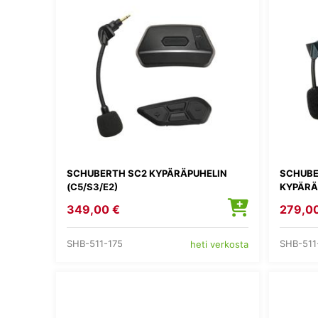
SCHUBERTH SC2 KYPÄRÄPUHELIN
SCHUBE
(C5/S3/E2)
KYPÄRÄP
349,00 €
279,0
SHB-511-175
SHB-511
heti verkosta