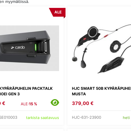
den myymälöissä.
ALE
KYPÄRÄPUHELIN PACKTALK
HJC SMART 50B KYPÄRÄPUHE
OEI GEN 3
MUSTA
 €
379,00 €
ALE:
15 %
SE010003
HJC-631-23900
tarkista saatavuus
heti