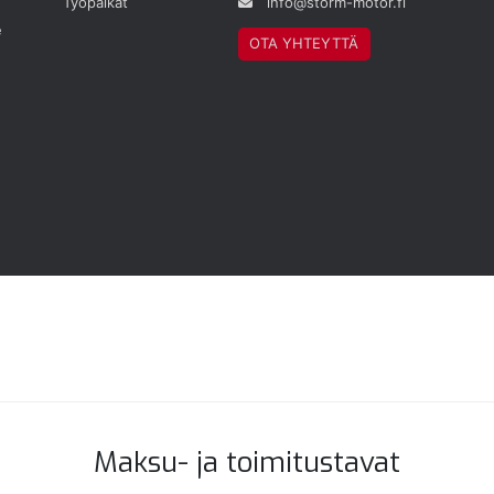
Työpaikat
info@storm-motor.fi
e
OTA YHTEYTTÄ
Maksu- ja toimitustavat