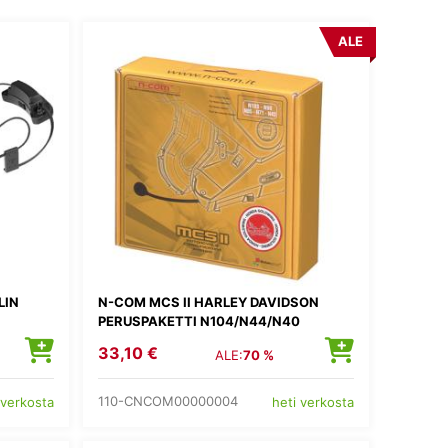
ALE
LIN
N-COM MCS II HARLEY DAVIDSON
PERUSPAKETTI N104/N44/N40
33,10 €
ALE:
70 %
110-CNCOM00000004
 verkosta
heti verkosta