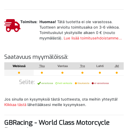
Toimitus:
Huomaa!
Tätä tuotetta ei ole varastossa.
Tuotteen arvioitu toimitusaika on 3-6 viikkoa.
Toimituskulut yksityisille alkaen 0 € (nouto
myymälästä).
Lue lisää toimitusehdoistamme...
Saatavuus myymälöissä:
Webissä
Tku
Vantaa
Tre
Lahti
Jkl
Selite:
varastossa
heti verkosta
tilauksesta
ei varastossa
Jos sinulla on kysymyksiä tästä tuotteesta, ota meihin yhteyttä!
Klikkaa tästä
lähettääksesi meille kysymyksen.
GBRacing - World Class Motorcycle