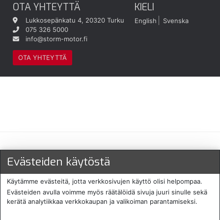
OTA YHTEYTTÄ
KIELI
Lukkosepänkatu 4, 20320 Turku
English
Svenska
075 326 5000
info@storm-motor.fi
OTA YHTEYTTÄ
Maksu- ja toimitustavat
Evästeiden käytöstä
Käytämme evästeitä, jotta verkkosivujen käyttö olisi helpompaa.
Evästeiden avulla voimme myös räätälöidä sivuja juuri sinulle sekä
kerätä analytiikkaa verkkokaupan ja valikoiman parantamiseksi.