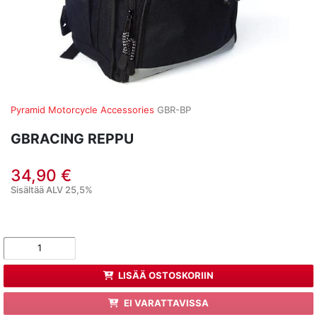
Pyramid Motorcycle Accessories
GBR-BP
GBRACING REPPU
34,90 €
Sisältää ALV 25,5%
LISÄÄ OSTOSKORIIN
EI VARATTAVISSA