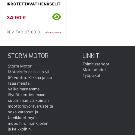
IRROTETTAVAT HENKSELIT
34,90 €
REV-FAR107-0010
ei varastossa
STORM MOTOR
LINKIT
Toimitusehdot
Storm Motor -
Maksuehdot
Motoristin asialla jo yli
Työpaikat
50 vuotta.
Klikkaa ja lue
lisää meistä.
Valikoimastamme
löydät kenties maan
suurimman valikoiman
moottoripyörävarusteita
sekä varaosat ja
tarvikkeet myös
mopoihin, mönkijöihin
ja kelkkoihin.