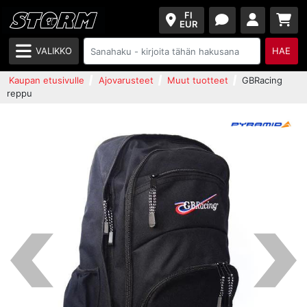
FI
EUR
VALIKKO
HAE
Kaupan etusivulle
Ajovarusteet
Muut tuotteet
GBRacing
reppu