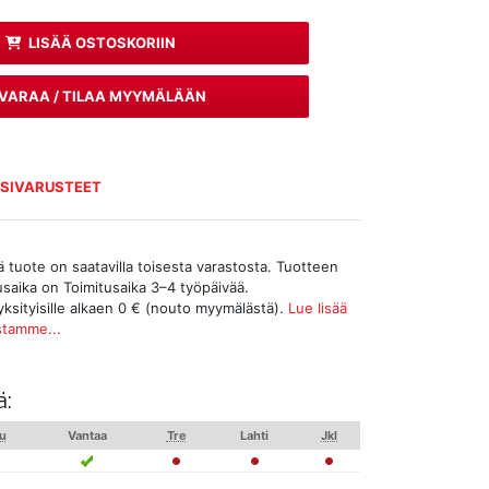
LISÄÄ OSTOSKORIIN
VARAA / TILAA MYYMÄLÄÄN
SSIVARUSTEET
tuote on saatavilla toisesta varastosta. Tuotteen
tusaika on Toimitusaika 3–4 työpäivää.
yksityisille alkaen 0 € (nouto myymälästä).
Lue lisää
stamme...
ä:
u
Vantaa
Tre
Lahti
Jkl