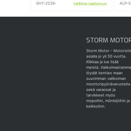
SHT-2239-
ALP-3
tarkista saatavuus
STORM MOTO
Storm Motor - Motoristi
asialla jo yli 50 vuotta.
Klikkaa ja lue lisää
meistä.
Valikoimastamm
löydät kenties maan
suurimman valikoiman
moottoripyörävarusteita
sekä varaosat ja
tarvikkeet myös
mopoihin, mönkijöihin ja
kelkkoihin.