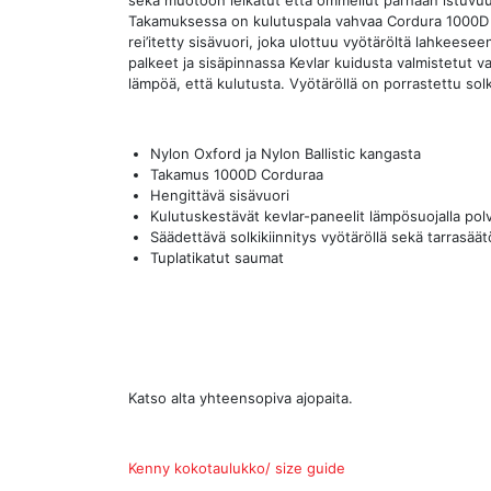
sekä muotoon leikatut että ommellut parhaan istuvu
Takamuksessa on kulutuspala vahvaa Cordura 1000D 
rei’itetty sisävuori, joka ulottuu vyötäröltä lahkeesee
palkeet ja sisäpinnassa Kevlar kuidusta valmistetut v
lämpöä, että kulutusta. Vyötäröllä on porrastettu solki 
Nylon Oxford ja Nylon Ballistic kangasta
Takamus 1000D Corduraa
Hengittävä sisävuori
Kulutuskestävät kevlar-paneelit lämpösuojalla polv
Säädettävä solkikiinnitys vyötäröllä sekä tarrasäät
Tuplatikatut saumat
Katso alta yhteensopiva ajopaita.
Kenny kokotaulukko/ size guide