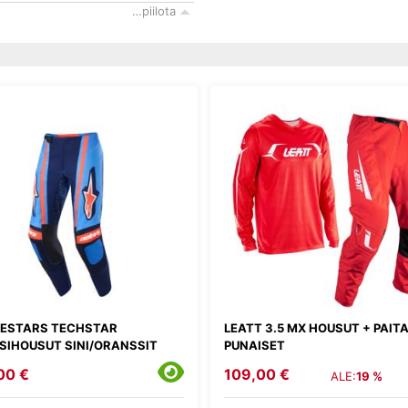
…piilota
NESTARS TECHSTAR
LEATT 3.5 MX HOUSUT + PAIT
SIHOUSUT SINI/ORANSSIT
PUNAISET
00 €
109,00 €
ALE:
19 %