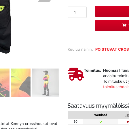
Kuuluu näihin:
POISTUVAT CRO
Toimitus:
Huomaa!
Tämä 
arvioitu toimi
Toimituskulut 
toimitusehdoi
Saatavuus myymälöiss
Webissä
Tk
30
istetut Kennyn crossihousut ovat