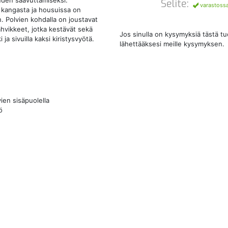
uden saavuttamiseksi.
Selite:
varastoss
kangasta ja housuissa on
n. Polvien kohdalla on joustavat
ahvikkeet, jotka kestävät sekä
Jos sinulla on kysymyksiä tästä t
ja sivuilla kaksi kiristysvyötä.
lähettääksesi meille kysymyksen.
ien sisäpuolella
ö