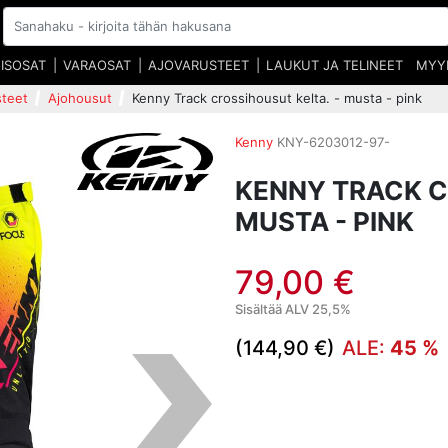
EISOSAT
VARAOSAT
AJOVARUSTEET
LAUKUT JA TELINEET
MYY
steet
Ajohousut
Kenny Track crossihousut kelta. - musta - pink
Kenny
KNY-6203012-97-
KENNY TRACK C
MUSTA - PINK
79,00 €
Sisältää ALV 25,5%
(144,90 €)
ALE:
45 %