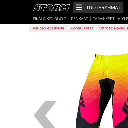
TUOTERYHMÄT
PIKALINKIT:
ÖLJYT
RENKAAT
TARVIKKEET JA YL
Kaupan etusivulle
Ajovarusteet
Offroad ajovaru