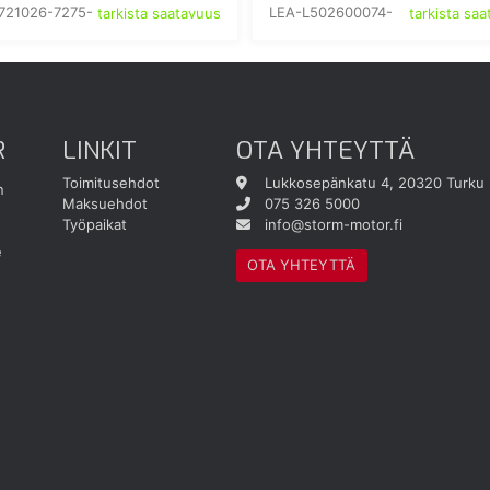
721026-7275-
LEA-L502600074-
tarkista saatavuus
tarkista sa
R
LINKIT
OTA YHTEYTTÄ
Toimitusehdot
Lukkosepänkatu 4, 20320 Turku
n
Maksuehdot
075 326 5000
Työpaikat
info@storm-motor.fi
e
OTA YHTEYTTÄ