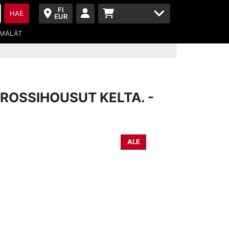
FI
HAE
EUR
MÄLÄT
ROSSIHOUSUT KELTA. -
ALE