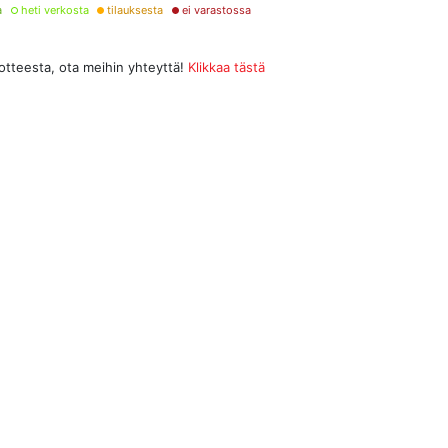
a
heti verkosta
tilauksesta
ei varastossa
uotteesta, ota meihin yhteyttä!
Klikkaa tästä