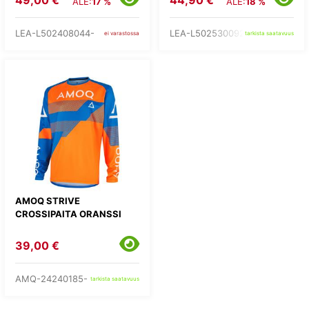
ALE:
17 %
ALE:
18 %
LEA-L502408044-
LEA-L502530092-
ei varastossa
tarkista saatavuus
AMOQ STRIVE
CROSSIPAITA ORANSSI
39,00 €
AMQ-24240185-
tarkista saatavuus