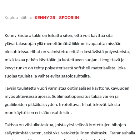
Kuuluu näihin:
KENNY 26
SPOORIIN
Kenny Enduro takki on leikattu siten, että voit käyttää sitä
ylävartalosuojan yllä menettämättä liikkumisvapautta missään
olosuhteissa. Hihat on valmistettu erittäin kestävästä polyesterista,
mikä takaa pitkän käyttöiän ja luotettavan suojan. Hengittävä ja
kevyt runko on tehty polyesterisestä softshell-materiaalista, joka
suojaa tuulelta ja vaihtelevilta sääolosuhteilta.
Täysin tuuletettu vuori varmistaa optimaalisen käyttömukavuuden
myös aktiivisessa ajossa. Sublimaatiopainatus takaa värien ja
grafiikoiden pitkäikäisyyden. Irrotettavat hihat tekevät takista
monikäyttöisen eri sääolosuhteisiin.
Takissa on viisi ulkotaskua, joista yksi selässä irrotettujen hihojen
säilyttämistä varten, sekä yksi vetoketjullinen sisätasku. Tarranauhalla