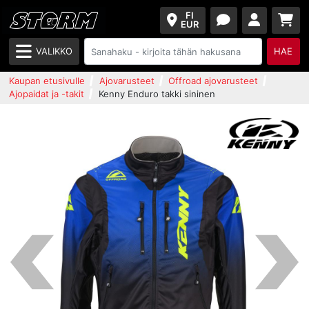
FI
EUR
VALIKKO
HAE
Kaupan etusivulle
Ajovarusteet
Offroad ajovarusteet
Ajopaidat ja -takit
Kenny Enduro takki sininen