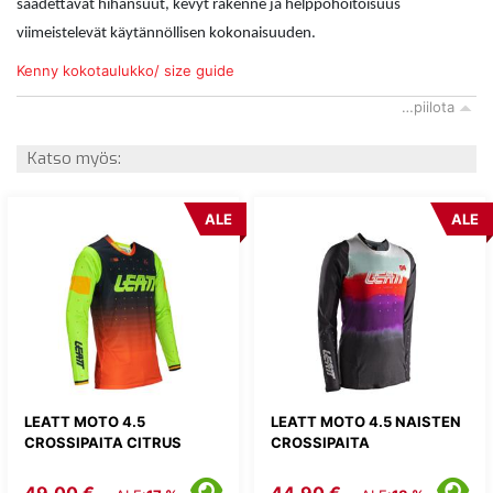
säädettävät hihansuut, kevyt rakenne ja helppohoitoisuus
viimeistelevät käytännöllisen kokonaisuuden.
Kenny kokotaulukko/ size guide
…piilota
Katso myös:
ALE
ALE
LEATT MOTO 4.5
LEATT MOTO 4.5 NAISTEN
CROSSIPAITA CITRUS
CROSSIPAITA
49,00 €
44,90 €