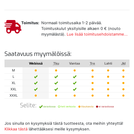
Toimitus:
Normaali toimitusaika 1-2 päivää.
Toimituskulut yksityisille alkaen 0 € (nouto
myymälästä).
Lue lisää toimitusehdoistamme...
Saatavuus myymälöissä:
Webissä
Tku
Vantaa
Tre
Lahti
Jkl
M
L
XL
XXL
XXXL
Selite:
varastossa
heti verkosta
tilauksesta
ei varastossa
Jos sinulla on kysymyksiä tästä tuotteesta, ota meihin yhteyttä!
Klikkaa tästä
lähettääksesi meille kysymyksen.