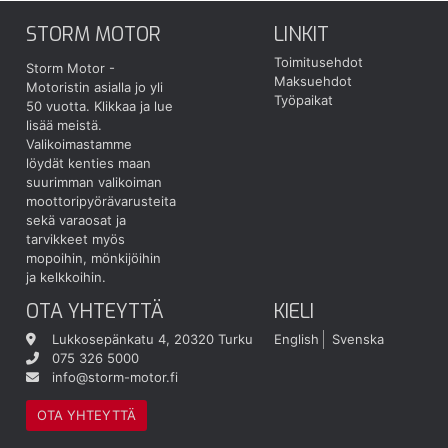
STORM MOTOR
LINKIT
Toimitusehdot
Storm Motor -
Maksuehdot
Motoristin asialla jo yli
Työpaikat
50 vuotta.
Klikkaa ja lue
lisää meistä.
Valikoimastamme
löydät kenties maan
suurimman valikoiman
moottoripyörävarusteita
sekä varaosat ja
tarvikkeet myös
mopoihin, mönkijöihin
ja kelkkoihin.
OTA YHTEYTTÄ
KIELI
Lukkosepänkatu 4, 20320 Turku
English
Svenska
075 326 5000
info@storm-motor.fi
OTA YHTEYTTÄ