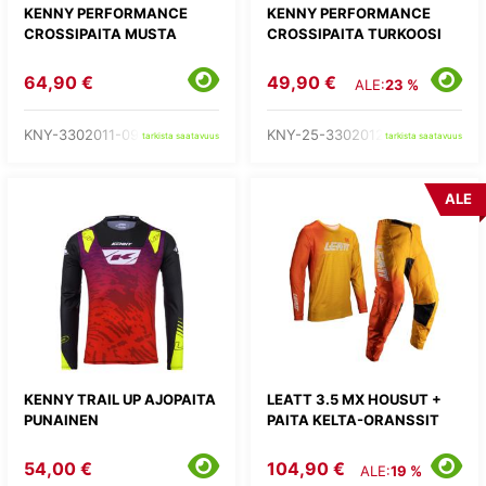
KENNY PERFORMANCE
KENNY PERFORMANCE
CROSSIPAITA MUSTA
CROSSIPAITA TURKOOSI
64,90 €
49,90 €
ALE:
23 %
KNY-3302011-09-
KNY-25-3302012-06-
tarkista saatavuus
tarkista saatavuus
ALE
KENNY TRAIL UP AJOPAITA
LEATT 3.5 MX HOUSUT +
PUNAINEN
PAITA KELTA-ORANSSIT
54,00 €
104,90 €
ALE:
19 %