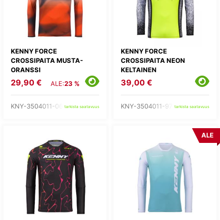
KENNY FORCE
KENNY FORCE
CROSSIPAITA MUSTA-
CROSSIPAITA NEON
ORANSSI
KELTAINEN
29,90 €
39,00 €
ALE:
23 %
KNY-3504011-06-
KNY-3504011-97-
tarkista saatavuus
tarkista saatavuus
ALE