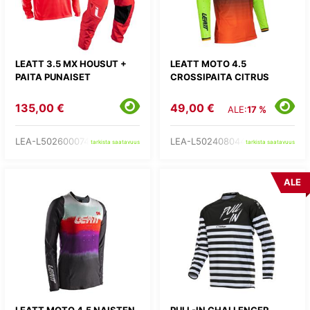
LEATT 3.5 MX HOUSUT +
LEATT MOTO 4.5
PAITA PUNAISET
CROSSIPAITA CITRUS
135,00 €
49,00 €
ALE:
17 %
LEA-L502600074-
LEA-L502408044-
tarkista saatavuus
tarkista saatavuus
ALE
LEATT MOTO 4.5 NAISTEN
PULL-IN CHALLENGER