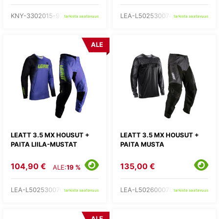
KNY-3302015-97-
LEA-L502530074-
tarkista saatavuus
tarkista saatavuus
ALE
LEATT 3.5 MX HOUSUT +
LEATT 3.5 MX HOUSUT +
PAITA LIILA-MUSTAT
PAITA MUSTA
104,90 €
135,00 €
ALE:
19 %
LEA-L502530070-
LEA-L502600078-
tarkista saatavuus
tarkista saatavuus
ALE