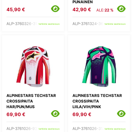
PUNAINEN
45,90 €
42,90 €
ALE:
22 %
ALP-3760326-3143-
ALP-3761324-368-
tarkista saatavuus
tarkista saatavuus
ALPINESTARS TECHSTAR
ALPINESTARS TECHSTAR
CROSSIPAITA
CROSSIPAITA
HAR/PUN/MUS
LIILA/VIH/PINK
69,90 €
69,90 €
ALP-3761026-9301-
ALP-3761026-3129-
tarkista saatavuus
tarkista saatavuus