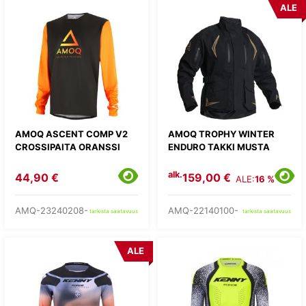
ALE
AMOQ ASCENT COMP V2
AMOQ TROPHY WINTER
CROSSIPAITA ORANSSI
ENDURO TAKKI MUSTA
alk.
44,90 €
159,00 €
ALE:
16 %
AMQ-23240208-
AMQ-22140100-
tarkista saatavuus
tarkista saatavuus
ALE