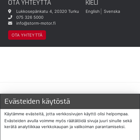
OTA YHTEYTTÄ
KIELI
Lukkosepänkatu 4, 20320 Turku
English
Svenska
075 326 5000
info@storm-motor.fi
OTA YHTEYTTÄ
Maksu- ja toimitustavat
Evästeiden käytöstä
Käytämme evästeitä, jotta verkkosivujen käyttö olisi helpompaa.
Evästeiden avulla voimme myös räätälöidä sivuja juuri sinulle sekä
kerätä analytiikkaa verkkokaupan ja valikoiman parantamiseksi.