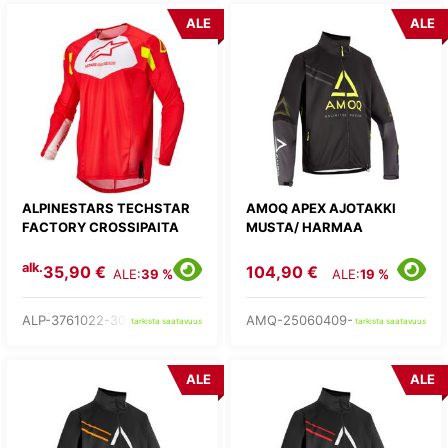
ALE
ALE
ALPINESTARS TECHSTAR
AMOQ APEX AJOTAKKI
FACTORY CROSSIPAITA
MUSTA/ HARMAA
alk.
35,90 €
104,90 €
ALE:
39 %
ALE:
19 %
ALP-3761022-3025-
AMQ-25060409-
tarkista saatavuus
tarkista saatavuus
ALE
ALE