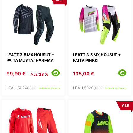
LEATT 3.5 MX HOUSUT +
LEATT 3.5 MX HOUSUT +
PAITA MUSTA/ HARMAA
PAITA PINKKI
99,90 €
135,00 €
ALE:
28 %
LEA-L502408064-
LEA-L502600076-
tarkista saatavuus
tarkista saatavuus
ALE