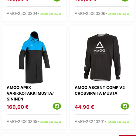
AMQ-25060304-
AMQ-25060306-
tarkista saatavuus
tarkista saatavuus
AMOQ APEX
AMOQ ASCENT COMP V2
VARIKKOTAKKI MUSTA/
CROSSIPAITA MUSTA
SININEN
169,00 €
44,90 €
AMQ-25060305-
AMQ-23240201-
tarkista saatavuus
tarkista saatavuus