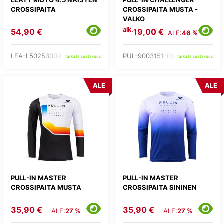
CROSSIPAITA
CROSSIPAITA MUSTA -
VALKO
alk.
54,90 €
19,00 €
ALE:
46 %
LEA-L502530092-
PUL-9003151-09-
tarkista saatavuus
tarkista saatavuus
ALE
ALE
PULL-IN MASTER
PULL-IN MASTER
CROSSIPAITA MUSTA
CROSSIPAITA SININEN
35,90 €
35,90 €
ALE:
27 %
ALE:
27 %