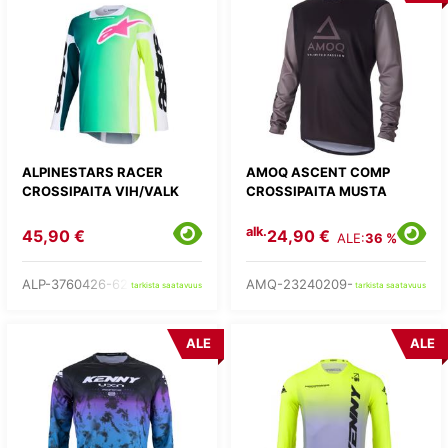
ALPINESTARS RACER
AMOQ ASCENT COMP
CROSSIPAITA VIH/VALK
CROSSIPAITA MUSTA
alk.
45,90 €
24,90 €
ALE:
36 %
ALP-3760426-621-
AMQ-23240209-
tarkista saatavuus
tarkista saatavuus
ALE
ALE