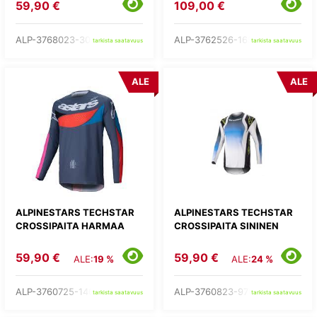
59,90 €
109,00 €
ALP-3768023-3016-
ALP-3762526-1654-
tarkista saatavuus
tarkista saatavuus
ALE
ALE
ALPINESTARS TECHSTAR
ALPINESTARS TECHSTAR
CROSSIPAITA HARMAA
CROSSIPAITA SININEN
59,90 €
59,90 €
ALE:
19 %
ALE:
24 %
ALP-3760725-1408-
ALP-3760823-9702-
tarkista saatavuus
tarkista saatavuus