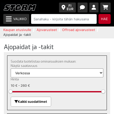
FI
EUR
VALIKKO
HAE
Kaupan etusivulle
Ajovarusteet
Offroad ajovarusteet
Ajopaidat ja -takit
Ajopaidat ja -takit
Suodata tuotelistaa ominaisuuksien mukaan:
Näytä saatavuus
Hinta
10 €
-
260 €
Kaikki suodattimet