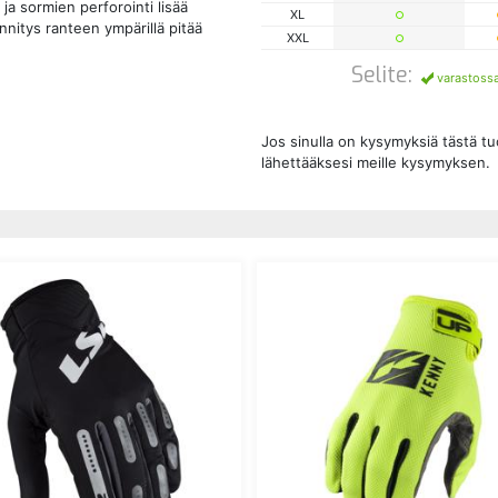
 ja sormien perforointi lisää
XL
nnitys ranteen ympärillä pitää
XXL
Selite:
varastoss
Jos sinulla on kysymyksiä tästä t
lähettääksesi meille kysymyksen.