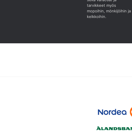
tarvikkeet myös
mopoihin, mönkijöihin ja
kelkkoihin.