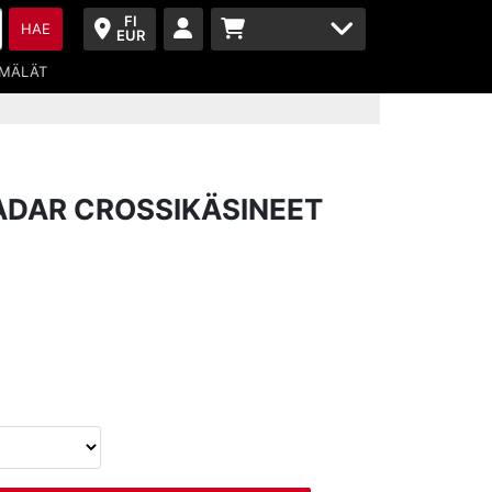
FI
HAE
EUR
MÄLÄT
ADAR CROSSIKÄSINEET