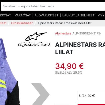
EISOSAT
VARAOSAT
AJOVARUSTEET
LAUKUT JA TELINEET
MYY
steet
Crossikäsineet
Alpinestars Radar crossikäsineet liilat
Alpinestars
ALP-3561824-3175-
ALPINESTARS R
LIILAT
34,90 €
Sisältää ALV 25,5%