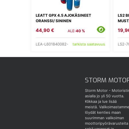
LEATT GPX 4.5 AJOKÄSINEET
LS2 
ORANSSI/ SININEN
MUST
44,90 €
19,9
ALE:
40 %
LEA-L601840082-
LS2-7
tarkista saatavuus
STORM MOTO
Storm Motor - Motoristi
asialla jo yli 50 vuotta.
Klikkaa ja lue lisää
meistä.
Valikoimastamm
löydät kenties maan
suurimman valikoiman
moottoripyörävarusteita
sekä varaosat ja