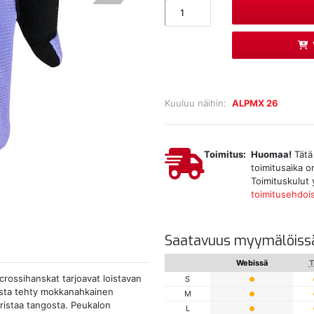
Kuuluu näihin:
ALPMX 26
Toimitus:
Huomaa!
Tätä 
toimitusaika on
Toimituskulut 
toimitusehdoi
Saatavuus myymälöiss
Webissä
T
 crossihanskat tarjoavat loistavan
S
lasta tehty mokkanahkainen
M
ristaa tangosta. Peukalon
L