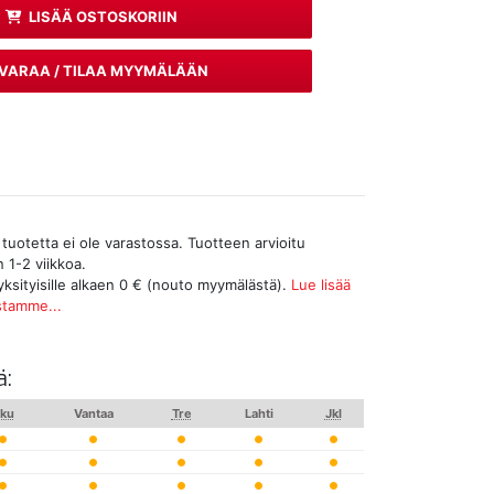
LISÄÄ OSTOSKORIIN
VARAA / TILAA MYYMÄLÄÄN
tuotetta ei ole varastossa. Tuotteen arvioitu
 1-2 viikkoa.
yksityisille alkaen 0 € (nouto myymälästä).
Lue lisää
stamme...
ä:
ku
Vantaa
Tre
Lahti
Jkl