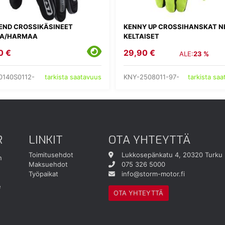
BEND CROSSIKÄSINEET
KENNY UP CROSSIHANSKAT N
A/HARMAA
KELTAISET
0 €
29,90 €
ALE:
23 %
0140S0112-
KNY-2508011-97-
tarkista saatavuus
tarkista sa
R
LINKIT
OTA YHTEYTTÄ
Toimitusehdot
Lukkosepänkatu 4, 20320 Turku
n
Maksuehdot
075 326 5000
Työpaikat
info@storm-motor.fi
e
OTA YHTEYTTÄ