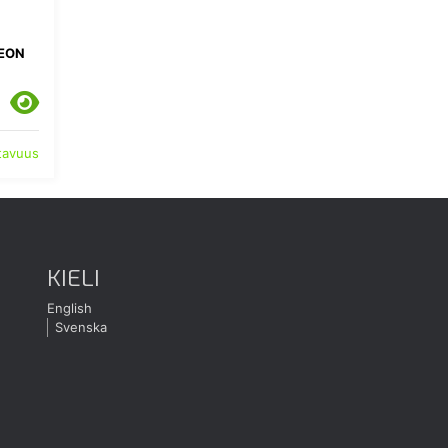
EON
atavuus
KIELI
English
Svenska