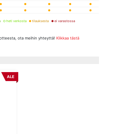
a
heti verkosta
tilauksesta
ei varastossa
uotteesta, ota meihin yhteyttä!
Klikkaa tästä
ALE