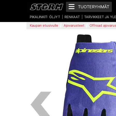
TUOTERYHMÄT
PIKALINKIT:
ÖLJYT
RENKAAT
TARVIKKEET JA YL
Kaupan etusivulle
Ajovarusteet
Offroad ajovaru