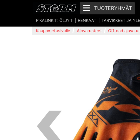
TUOTERYHMÄT
PIKALINKIT:
ÖLJYT
RENKAAT
TARVIKKEET JA YL
Kaupan etusivulle
Ajovarusteet
Offroad ajovaru