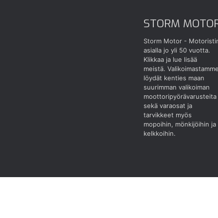
STORM MOTO
Storm Motor - Motoristi
asialla jo yli 50 vuotta.
Klikkaa ja lue lisää
meistä.
Valikoimastamm
löydät kenties maan
suurimman valikoiman
moottoripyörävarusteita
sekä varaosat ja
tarvikkeet myös
mopoihin, mönkijöihin ja
kelkkoihin.