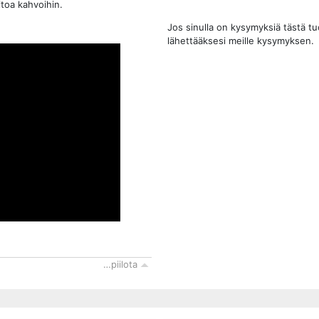
itoa kahvoihin.
Jos sinulla on kysymyksiä tästä t
lähettääksesi meille kysymyksen.
…piilota