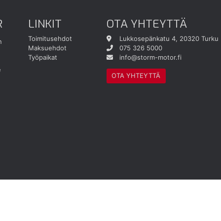
R
LINKIT
OTA YHTEYTTÄ
Toimitusehdot
Lukkosepänkatu 4, 20320 Turku
n
Maksuehdot
075 326 5000
Työpaikat
info@storm-motor.fi
e
OTA YHTEYTTÄ