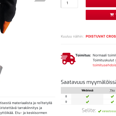
Kuuluu näihin:
POISTUVAT CRO
Toimitus:
Normaali toimi
Toimituskulut 
toimitusehdoi
Saatavuus myymälöiss
Webissä
Tku
8
9
estä materiaalista ja rei’itetyllä
istettävä tarrakiinnitys ja
Selite:
varastoss
yttöikää. Etu- ja keskisormen