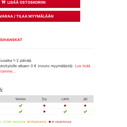
LISÄÄ OSTOSKORIIN
VARAA / TILAA MYYMÄLÄÄN
SSIHANSKAT
tusaika 1-2 päivää.
yksityisille alkaen 0 € (nouto myymälästä).
Lue lisää
stamme...
ä:
Vantaa
Tre
Lahti
Jkl
a
heti verkosta
tilauksesta
ei varastossa