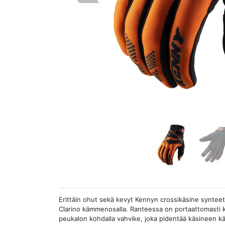
Erittäin ohut sekä kevyt Kennyn crossikäsine synteettis
Clarino kämmenosalla. Ranteessa on portaattomasti kir
peukalon kohdalla vahvike, joka pidentää käsineen kä