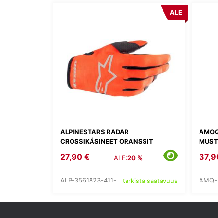
ALE
ALPINESTARS RADAR
AMOQ
CROSSIKÄSINEET ORANSSIT
MUST
27,90 €
37,9
ALE:
20 %
ALP-3561823-411-
AMQ-
tarkista saatavuus