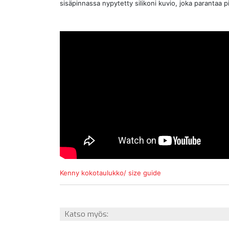
sisäpinnassa nypytetty silikoni kuvio, joka parantaa p
Kenny kokotaulukko/ size guide
Katso myös: