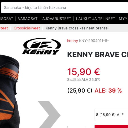
EISOSAT
VARAOSAT
AJOVARUSTEET
LAUKUT JA TELINEET
MYY
steet
Crossikäsineet
Kenny Brave crossikäsineet oranssi
Kenny
KNY-2904011-6-
KENNY BRAVE C
15,90 €
Sisältää ALV 25,5%
(25,90 €)
ALE:
39 %