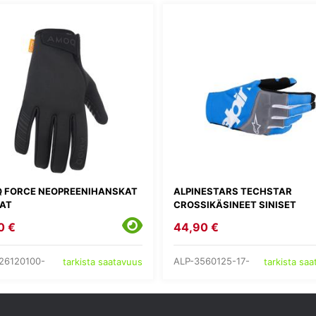
 FORCE NEOPREENIHANSKAT
ALPINESTARS TECHSTAR
AT
CROSSIKÄSINEET SINISET
0 €
44,90 €
26120100-
ALP-3560125-17-
tarkista saatavuus
tarkista sa