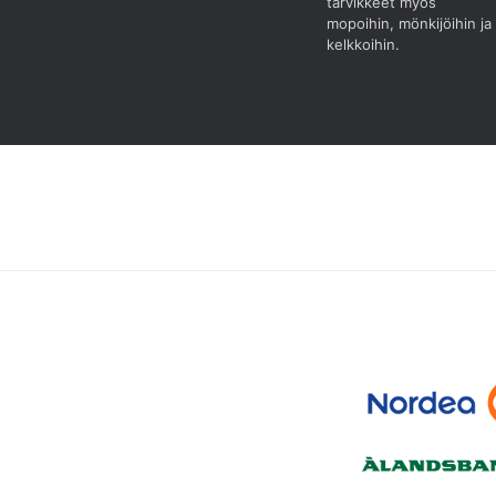
tarvikkeet myös
mopoihin, mönkijöihin ja
kelkkoihin.