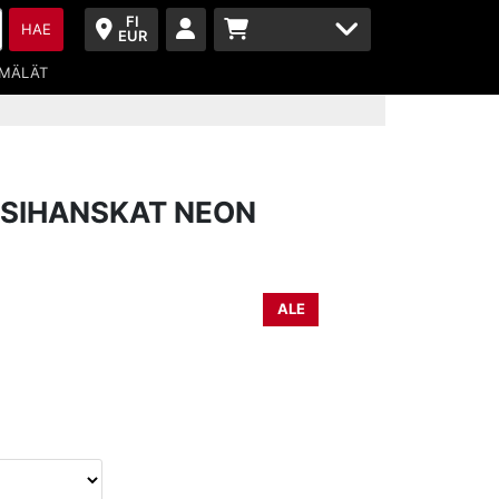
FI
HAE
EUR
MÄLÄT
SSIHANSKAT NEON
ALE