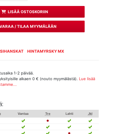
LISÄÄ OSTOSKORIIN
VARAA / TILAA MYYMÄLÄÄN
SSIHANSKAT
HINTAMYRSKY MX
tusaika 1-2 päivää.
yksityisille alkaen 0 € (nouto myymälästä).
Lue lisää
stamme...
ä:
u
Vantaa
Tre
Lahti
Jkl