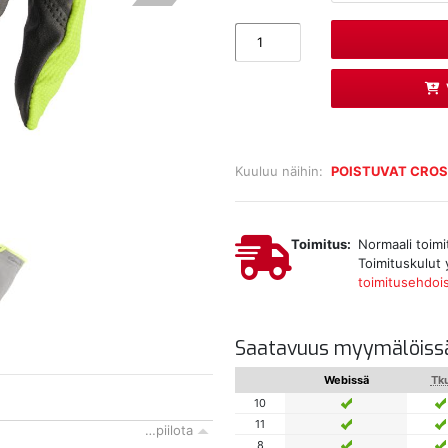
Kuuluu näihin:
POISTUVAT CRO
Toimitus:
Normaali toimi
Toimituskulut 
toimitusehdoi
Saatavuus myymälöiss
Webissä
Tk
10
11
…piilota
8