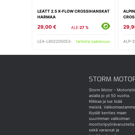
LEATT 2.5 X-FLOW CROSSIHANSKAT
ALPIN
HARMAA
CROS
29,00 €
29,9
ALE:
27 %
LEA-L602205053-
ALP-3
tarkista saatavuus
STORM MOTO
Storm Motor - Motoristi
asialla jo yli 50 vuotta.
Klikkaa ja lue lisää
meistä.
Valikoimastamm
löydät kenties maan
suurimman valikoiman
moottoripyörävarusteita
sekä varaosat ja