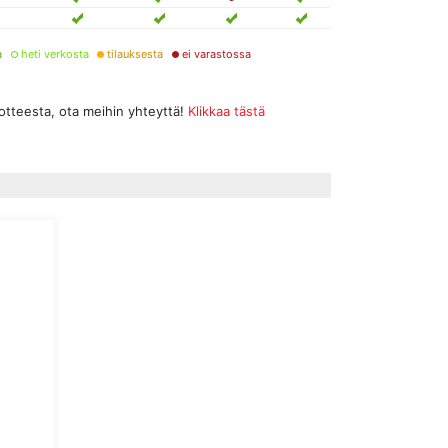
a
heti verkosta
tilauksesta
ei varastossa
uotteesta, ota meihin yhteyttä!
Klikkaa tästä