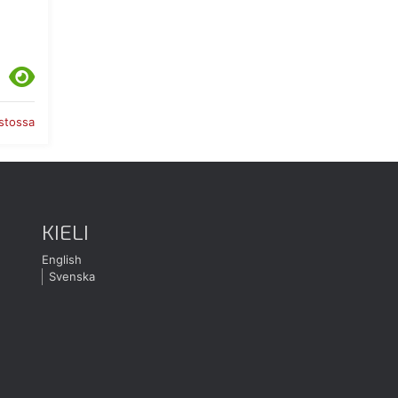
astossa
KIELI
English
Svenska