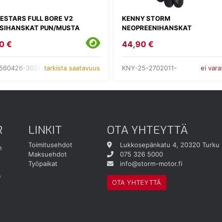
ESTARS FULL BORE V2
KENNY STORM
SIHANSKAT PUN/MUSTA
NEOPREENIHANSKAT
0 €
44,90 €
560426-3031-
KNY-25-2702011-
tarkista saatavuus
ei var
R
LINKIT
OTA YHTEYTTÄ
Toimitusehdot
Lukkosepänkatu 4, 20320 Turku
n
Maksuehdot
075 326 5000
Työpaikat
info@storm-motor.fi
e
OTA YHTEYTTÄ