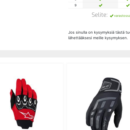
9
Selite:
varastoss
Jos sinulla on kysymyksiä tästä t
lähettääksesi meille kysymyksen.