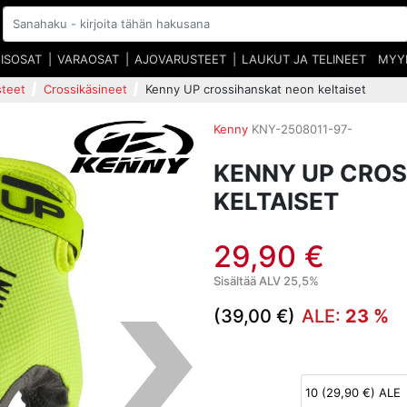
EISOSAT
VARAOSAT
AJOVARUSTEET
LAUKUT JA TELINEET
MYY
steet
Crossikäsineet
Kenny UP crossihanskat neon keltaiset
Kenny
KNY-2508011-97-
KENNY UP CRO
KELTAISET
29,90 €
Sisältää ALV 25,5%
(39,00 €)
ALE:
23 %