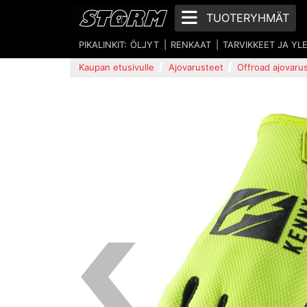
TUOTERYHMÄT
PIKALINKIT:
ÖLJYT
RENKAAT
TARVIKKEET JA YL
Kaupan etusivulle
Ajovarusteet
Offroad ajovaru