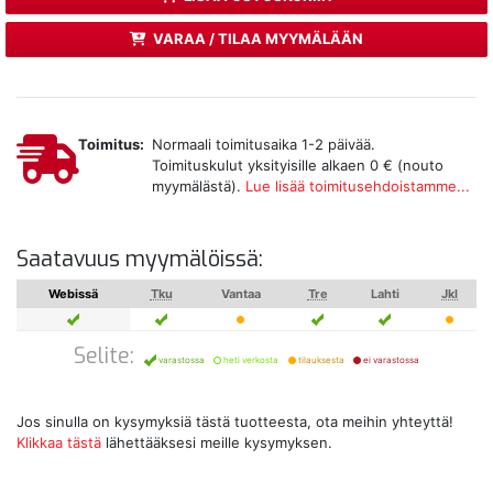
VARAA / TILAA MYYMÄLÄÄN
Toimitus:
Normaali toimitusaika 1-2 päivää.
Toimituskulut yksityisille alkaen 0 € (nouto
myymälästä).
Lue lisää toimitusehdoistamme...
Saatavuus myymälöissä:
Webissä
Tku
Vantaa
Tre
Lahti
Jkl
Selite:
varastossa
heti verkosta
tilauksesta
ei varastossa
Jos sinulla on kysymyksiä tästä tuotteesta, ota meihin yhteyttä!
Klikkaa tästä
lähettääksesi meille kysymyksen.