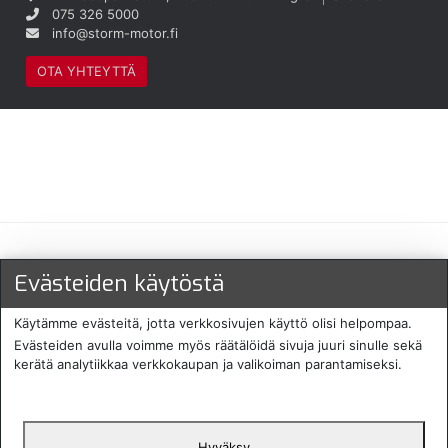
075 326 5000
info@storm-motor.fi
OTA YHTEYTTÄ
Maksu- ja toimitustavat
Evästeiden käytöstä
Käytämme evästeitä, jotta verkkosivujen käyttö olisi helpompaa.
Evästeiden avulla voimme myös räätälöidä sivuja juuri sinulle sekä
kerätä analytiikkaa verkkokaupan ja valikoiman parantamiseksi.
Hyväksy