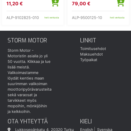
11,20 €
79,00 €
ALP-9102825-010
ALP-9500125-10
heti verkosta
heti verkosta
STORM MOTOR
LINKIT
Toimitusehdot
Storm Motor -
Maksuehdot
Motoristin asialla jo yli
Työpaikat
50 vuotta.
Klikkaa ja lue
lisää meistä.
Valikoimastamme
löydät kenties maan
suurimman valikoiman
moottoripyörävarusteita
sekä varaosat ja
tarvikkeet myös
mopoihin, mönkijöihin
ja kelkkoihin.
OTA YHTEYTTÄ
KIELI
Lukkosepänkatu 4, 20320 Turku
English
Svenska