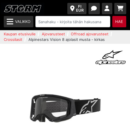
FI
EUR
VALIKKO
HAE
Kaupan etusivulle
Ajovarusteet
Offroad ajovarusteet
Crossilasit
Alpinestars Vision 8 ajolasit musta - kirkas