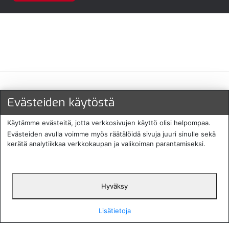
Maksu- ja toimitustavat
Evästeiden käytöstä
Käytämme evästeitä, jotta verkkosivujen käyttö olisi helpompaa.
Evästeiden avulla voimme myös räätälöidä sivuja juuri sinulle sekä
kerätä analytiikkaa verkkokaupan ja valikoiman parantamiseksi.
Hyväksy
English
Protecomp
Copyright 2024. All rights
Svenska
2024
reserved
Lisätietoja