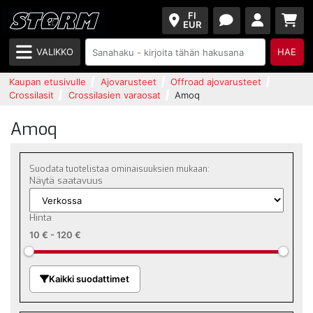
FI
EUR
VALIKKO
HAE
Kaupan etusivulle
Ajovarusteet
Offroad ajovarusteet
Crossilasit
Crossilasien varaosat
Amoq
Amoq
Suodata tuotelistaa ominaisuuksien mukaan:
Näytä saatavuus
Hinta
10 €
-
120 €
Kaikki suodattimet