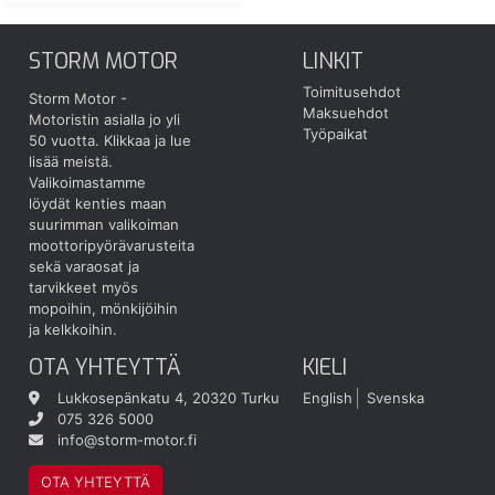
STORM MOTOR
LINKIT
Toimitusehdot
Storm Motor -
Maksuehdot
Motoristin asialla jo yli
Työpaikat
50 vuotta.
Klikkaa ja lue
lisää meistä.
Valikoimastamme
löydät kenties maan
suurimman valikoiman
moottoripyörävarusteita
sekä varaosat ja
tarvikkeet myös
mopoihin, mönkijöihin
ja kelkkoihin.
OTA YHTEYTTÄ
KIELI
Lukkosepänkatu 4, 20320 Turku
English
Svenska
075 326 5000
info@storm-motor.fi
OTA YHTEYTTÄ