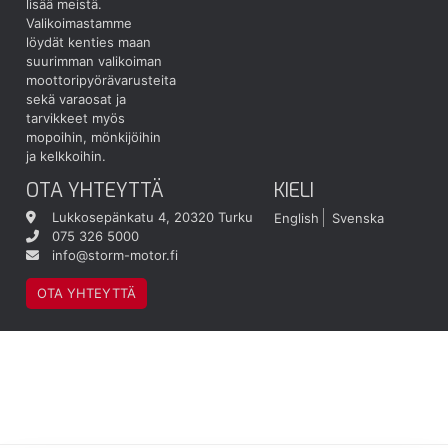
lisää meistä.
Valikoimastamme
löydät kenties maan
suurimman valikoiman
moottoripyörävarusteita
sekä varaosat ja
tarvikkeet myös
mopoihin, mönkijöihin
ja kelkkoihin.
OTA YHTEYTTÄ
KIELI
Lukkosepänkatu 4, 20320 Turku
English
Svenska
075 326 5000
info@storm-motor.fi
OTA YHTEYTTÄ