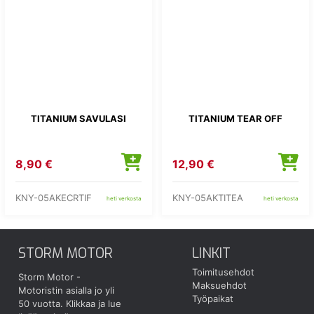
TITANIUM SAVULASI
TITANIUM TEAR OFF
8,90 €
12,90 €
KNY-05AKECRTIF
KNY-05AKTITEA
heti verkosta
heti verkosta
STORM MOTOR
LINKIT
Toimitusehdot
Storm Motor -
Maksuehdot
Motoristin asialla jo yli
Työpaikat
50 vuotta.
Klikkaa ja lue