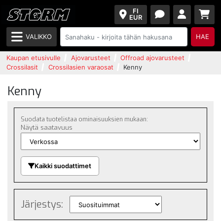
FI
EUR
VALIKKO
HAE
Kaupan etusivulle
Ajovarusteet
Offroad ajovarusteet
Crossilasit
Crossilasien varaosat
Kenny
Kenny
Suodata tuotelistaa ominaisuuksien mukaan:
Näytä saatavuus
Kaikki suodattimet
Järjestys: