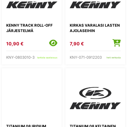
KENNY TRACK ROLL-OFF
KIRKAS VARALASI LASTEN
JÄRJESTELMÄ
AJOLASEIHIN
10,90 €
7,90 €
KNY-0803010-3
KNY-071-0912203
tarkista saatavuus
heti verkosta
TITANIUM 08 IRIDIUM
TITANIUM 08 KELTAINEN