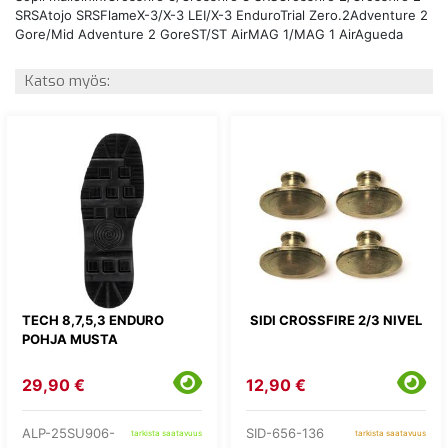
SRSAtojo SRSFlameX-3/X-3 LEI/X-3 EnduroTrial Zero.2Adventure 2
Gore/Mid Adventure 2 GoreST/ST AirMAG 1/MAG 1 AirAgueda
Katso myös:
TECH 8,7,5,3 ENDURO
SIDI CROSSFIRE 2/3 NIVEL
POHJA MUSTA
29,90 €
12,90 €
ALP-25SU906-
SID-656-136
tarkista saatavuus
tarkista saatavuus