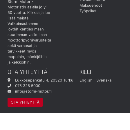
Storm Motor -
Maksuehdot
Motoristin asialla jo yli
Työpaikat
50 vuotta.
Klikkaa ja lue
lisää meistä.
Valikoimastamme
löydät kenties maan
suurimman valikoiman
moottoripyörävarusteita
sekä varaosat ja
tarvikkeet myös
mopoihin, mönkijöihin
ja kelkkoihin.
OTA YHTEYTTÄ
KIELI
Lukkosepänkatu 4, 20320 Turku
English
Svenska
075 326 5000
info@storm-motor.fi
OTA YHTEYTTÄ