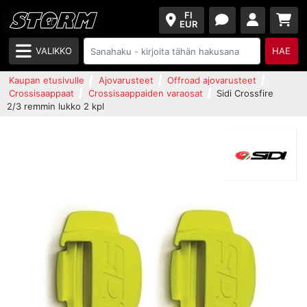
FI
EUR
VALIKKO
HAE
Kaupan etusivulle
Ajovarusteet
Offroad ajovarusteet
Crossisaappaat
Crossisaappaiden varaosat
Sidi Crossfire
2/3 remmin lukko 2 kpl