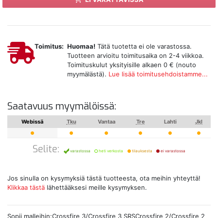
Toimitus:
Huomaa!
Tätä tuotetta ei ole varastossa.
Tuotteen arvioitu toimitusaika on 2-4 viikkoa.
Toimituskulut yksityisille alkaen 0 € (nouto
myymälästä).
Lue lisää toimitusehdoistamme...
Saatavuus myymälöissä:
Webissä
Tku
Vantaa
Tre
Lahti
Jkl
Selite:
varastossa
heti verkosta
tilauksesta
ei varastossa
Jos sinulla on kysymyksiä tästä tuotteesta, ota meihin yhteyttä!
Klikkaa tästä
lähettääksesi meille kysymyksen.
Sopii malleihin:Crossfire 3/Crossfire 3 SRSCrossfire 2/Crossfire 2