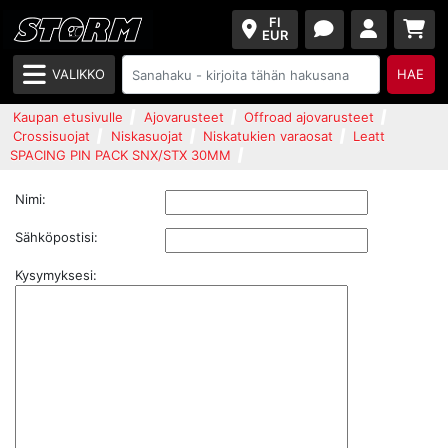
FI
EUR
VALIKKO
HAE
Kaupan etusivulle
Ajovarusteet
Offroad ajovarusteet
Crossisuojat
Niskasuojat
Niskatukien varaosat
Leatt
SPACING PIN PACK SNX/STX 30MM
Nimi:
Sähköpostisi:
Kysymyksesi: