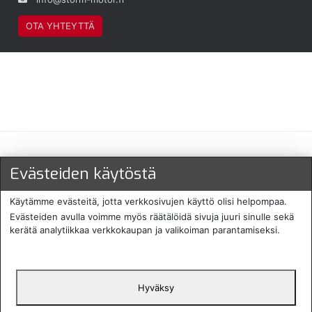
OTA YHTEYTTÄ
Maksu- ja toimitustavat
Evästeiden käytöstä
Käytämme evästeitä, jotta verkkosivujen käyttö olisi helpompaa.
Evästeiden avulla voimme myös räätälöidä sivuja juuri sinulle sekä
kerätä analytiikkaa verkkokaupan ja valikoiman parantamiseksi.
Hyväksy
English
Protecomp
Copyright 2024. All rights