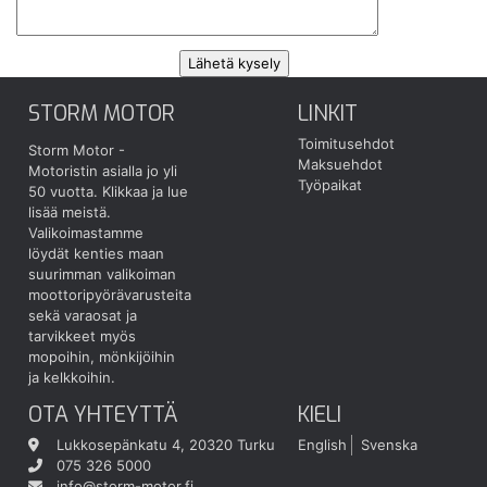
STORM MOTOR
LINKIT
Toimitusehdot
Storm Motor -
Maksuehdot
Motoristin asialla jo yli
Työpaikat
50 vuotta.
Klikkaa ja lue
lisää meistä.
Valikoimastamme
löydät kenties maan
suurimman valikoiman
moottoripyörävarusteita
sekä varaosat ja
tarvikkeet myös
mopoihin, mönkijöihin
ja kelkkoihin.
OTA YHTEYTTÄ
KIELI
Lukkosepänkatu 4, 20320 Turku
English
Svenska
075 326 5000
info@storm-motor.fi