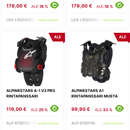
179,00 €
179,00 €
ALE:
18 %
ALE:
18 %
LEA-L502406044-
LEA-L502406042-
tarkista saatavuus
tarkista saatavuus
ALE
ALE
ALPINESTARS A-1 V2 PRO
ALPINESTARS A1
RINTAPANSSARI
RINTAPANSSARI MUSTA
119,00 €
99,90 €
ALE:
25 %
ALE:
33 %
ALP-6700123-1431-
ALP-6700116-
tarkista saatavuus
tarkista saatavuus