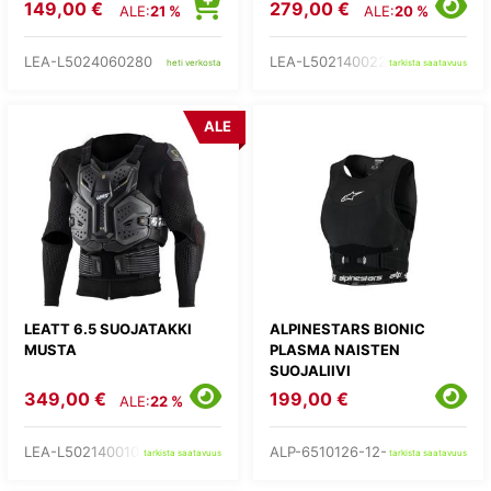
149,00 €
279,00 €
ALE:
21 %
ALE:
20 %
LEA-L5024060280
LEA-L502140022-
heti verkosta
tarkista saatavuus
ALE
LEATT 6.5 SUOJATAKKI
ALPINESTARS BIONIC
MUSTA
PLASMA NAISTEN
SUOJALIIVI
349,00 €
199,00 €
ALE:
22 %
LEA-L502140010-
ALP-6510126-12-
tarkista saatavuus
tarkista saatavuus