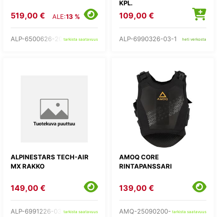
KPL.
519,00 €
109,00 €
ALE:
13 %
ALP-6500626-20-
ALP-6990326-03-1
tarkista saatavuus
heti verkosta
ALPINESTARS TECH-AIR
AMOQ CORE
MX RAKKO
RINTAPANSSARI
149,00 €
139,00 €
ALP-6991226-03-
AMQ-25090200-
tarkista saatavuus
tarkista saatavuus