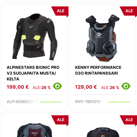
ALE
ALE
ALPINESTARS BIONIC PRO
KENNY PERFORMANCE
V2 SUOJAPAITA MUSTA/
D3O RINTAPANSSARI
KELTA
199,00 €
129,00 €
ALE:
26 %
ALE:
26 %
ALP-6506620-155-
KNY-1901011-
tarkista saatavuus
tarkista saatavuus
ALE
ALE