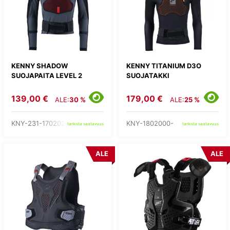
KENNY SHADOW
KENNY TITANIUM D3O
SUOJAPAITA LEVEL 2
SUOJATAKKI
139,00 €
179,00 €
ALE:
30 %
ALE:
25 %
KNY-231-1702020-
KNY-1802000-
tarkista saatavuus
tarkista saatavuus
ALE
ALE