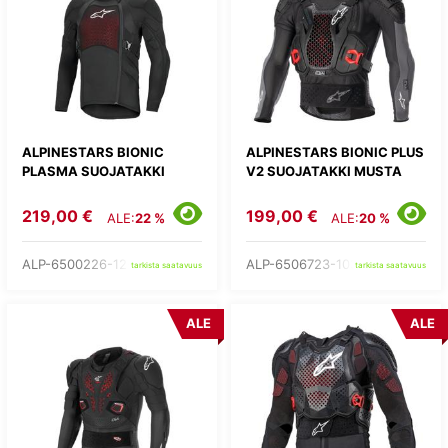
ALPINESTARS BIONIC
ALPINESTARS BIONIC PLUS
PLASMA SUOJATAKKI
V2 SUOJATAKKI MUSTA
219,00 €
199,00 €
ALE:
22 %
ALE:
20 %
ALP-6500226-12-
ALP-6506723-1036-
tarkista saatavuus
tarkista saatavuus
ALE
ALE