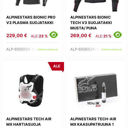
ALPINESTARS BIONIC PRO
ALPINESTARS BIONIC
V3 PLASMA SUOJATAKKI
TECH V3 SUOJATAKKI
MUSTA/ PUNA
229,00 €
269,00 €
ALE:
23 %
ALE:
21 %
ALP-6500125-132-
ALP-6506524-123-
tarkista saatavuus
tarkista saatavuus
ALE
ALPINESTARS TECH AIR
ALPINESTARS TECH-AIR
MX HARTIASUOJA
MX KAASUPATRUUNA 1