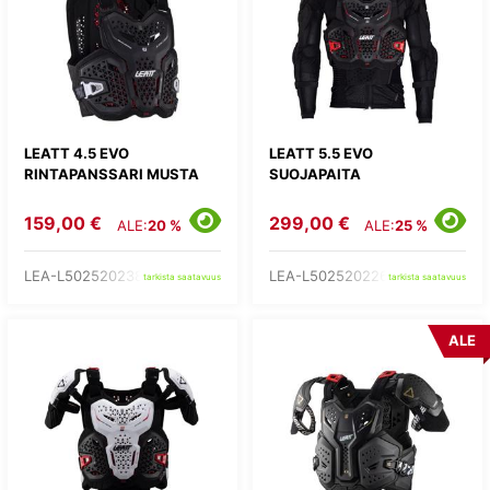
LEATT 4.5 EVO
LEATT 5.5 EVO
RINTAPANSSARI MUSTA
SUOJAPAITA
159,00 €
299,00 €
ALE:
20 %
ALE:
25 %
LEA-L502520238-
LEA-L502520226-
tarkista saatavuus
tarkista saatavuus
ALE