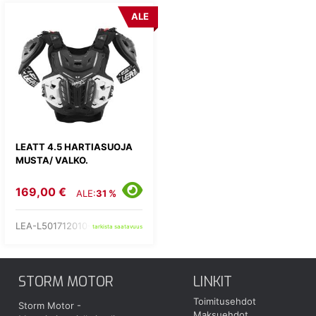
ALE
LEATT 4.5 HARTIASUOJA
MUSTA/ VALKO.
169,00 €
ALE:
31 %
LEA-L501712010-
tarkista saatavuus
STORM MOTOR
LINKIT
Toimitusehdot
Storm Motor -
Maksuehdot