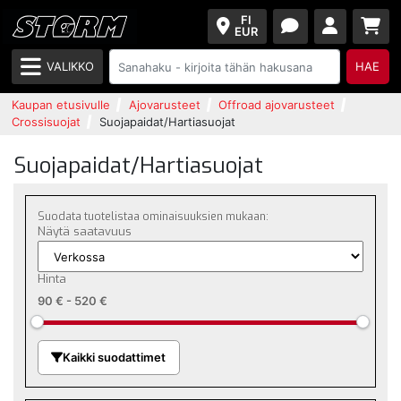
FI
EUR
VALIKKO
HAE
Kaupan etusivulle
Ajovarusteet
Offroad ajovarusteet
Crossisuojat
Suojapaidat/Hartiasuojat
Suojapaidat/Hartiasuojat
Suodata tuotelistaa ominaisuuksien mukaan:
Näytä saatavuus
Hinta
90 €
-
520 €
Kaikki suodattimet