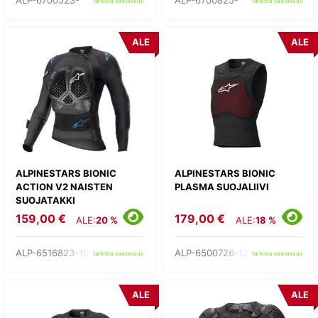
ALP-6700523-
ALP-6700825-
tarkista saatavuus
tarkista saatavuus
ALE
ALE
ALPINESTARS BIONIC
ALPINESTARS BIONIC
ACTION V2 NAISTEN
PLASMA SUOJALIIVI
SUOJATAKKI
159,00 €
179,00 €
ALE:
20 %
ALE:
18 %
ALP-6516823-1079-
ALP-6500726-12-
tarkista saatavuus
tarkista saatavuus
ALE
ALE