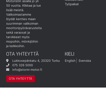
Motoristin asialla jo yli
Työpaikat
50 vuotta.
Klikkaa ja lue
lisää meistä.
Valikoimastamme
löydät kenties maan
suurimman valikoiman
moottoripyörävarusteita
sekä varaosat ja
tarvikkeet myös
mopoihin, mönkijöihin
ja kelkkoihin.
OTA YHTEYTTÄ
KIELI
Lukkosepänkatu 4, 20320 Turku
English
Svenska
075 326 5000
info@storm-motor.fi
OTA YHTEYTTÄ