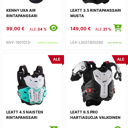
KENNY UXA AIR
LEATT 3.5 RINTAPANSSARI
RINTAPANSSARI
MUSTA
99,00 €
149,00 €
ALE:
34 %
ALE:
21 %
KNY-1901013-
LEA-L5021400260
tarkista saatavuus
heti verkosta
ALE
ALE
LEATT 4.5 NAISTEN
LEATT 6.5 PRO
RINTAPANSSARI
HARTIASUOJA VALKOINEN