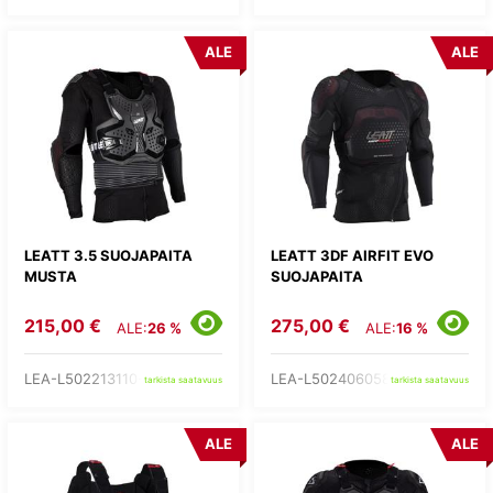
ALE
ALE
LEATT 3.5 SUOJAPAITA
LEATT 3DF AIRFIT EVO
MUSTA
SUOJAPAITA
215,00 €
275,00 €
ALE:
26 %
ALE:
16 %
LEA-L502213110-
LEA-L502406058-
tarkista saatavuus
tarkista saatavuus
ALE
ALE