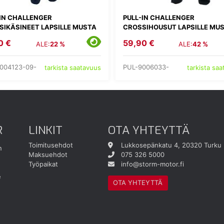
-IN CHALLENGER
PULL-IN CHALLENGER
SIKÄSINEET LAPSILLE MUSTA
CROSSIHOUSUT LAPSILLE MU
0 €
59,90 €
ALE:
22 %
ALE:
42 %
004123-09-
PUL-9006033-
tarkista saatavuus
tarkista sa
R
LINKIT
OTA YHTEYTTÄ
Toimitusehdot
Lukkosepänkatu 4, 20320 Turku
n
Maksuehdot
075 326 5000
Työpaikat
info@storm-motor.fi
e
OTA YHTEYTTÄ