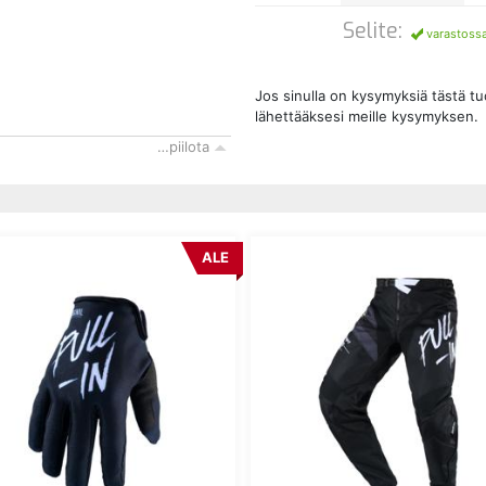
Selite:
varastoss
Jos sinulla on kysymyksiä tästä t
lähettääksesi meille kysymyksen.
…piilota
ALE