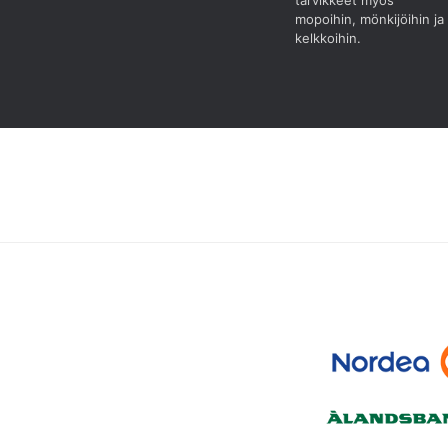
tarvikkeet myös
mopoihin, mönkijöihin ja
kelkkoihin.