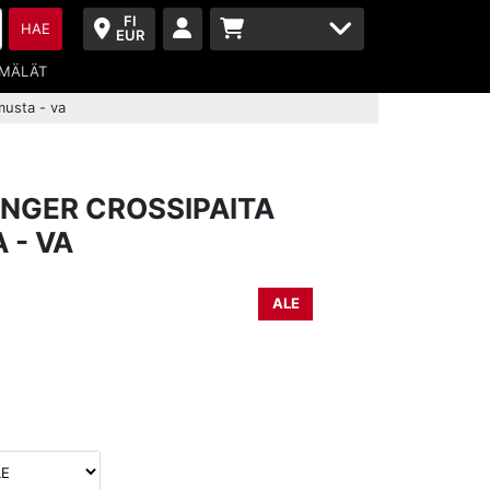
FI
HAE
EUR
MÄLÄT
 musta - va
ENGER CROSSIPAITA
 - VA
ALE