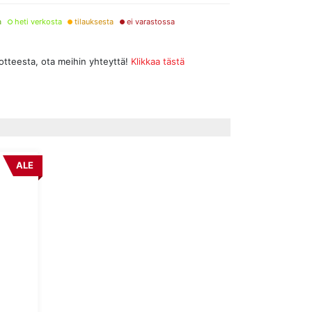
a
heti verkosta
tilauksesta
ei varastossa
uotteesta, ota meihin yhteyttä!
Klikkaa tästä
ALE