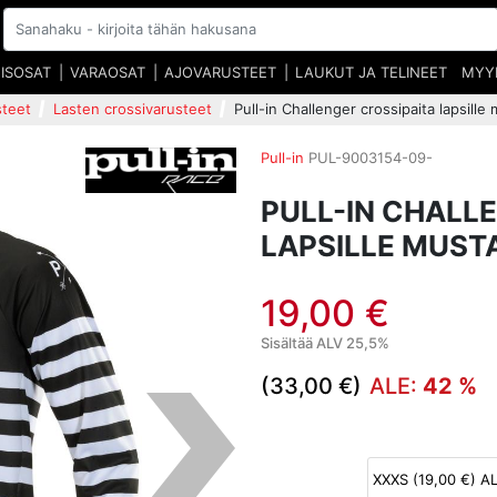
EISOSAT
VARAOSAT
AJOVARUSTEET
LAUKUT JA TELINEET
MYY
steet
Lasten crossivarusteet
Pull-in Challenger crossipaita lapsille
Pull-in
PUL-9003154-09-
PULL-IN CHALL
LAPSILLE MUSTA
19,00 €
Sisältää ALV 25,5%
(33,00 €)
ALE:
42 %