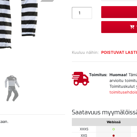
Kuuluu näihin:
POISTUVAT LAS
Toimitus:
Huomaa!
Tämä 
arvioitu toimi
Toimituskulut 
toimitusehdoi
Saatavuus myymälöiss
kaan.
Webissä
XXXS
XXS