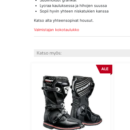
Sublimoidut grafiikat
Lycraa kauluksessa ja hihojen suussa
Sopii hyvin yhteen niskatukien kanssa
Katso alta yhteensopivat housut.
Valmistajan kokotaulukko
Katso myös:
ALE