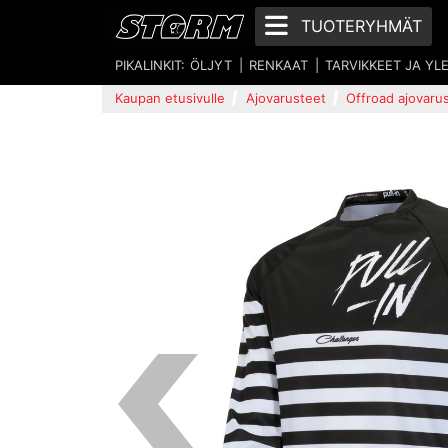
TUOTERYHMÄT
PIKALINKIT:
ÖLJYT
RENKAAT
TARVIKKEET JA YL
Kaupan etusivulle
Ajovarusteet
Offroad ajovaru