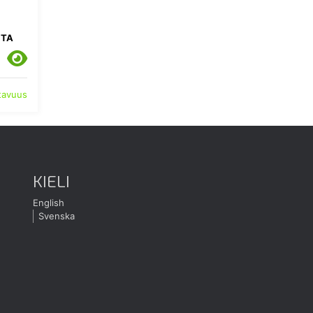
STA
atavuus
KIELI
English
Svenska