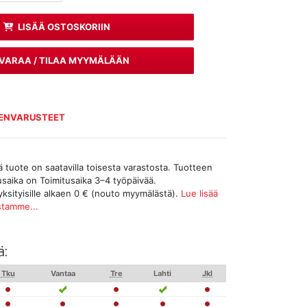
LISÄÄ OSTOSKORIIN
VARAA / TILAA MYYMÄLÄÄN
TENVARUSTEET
tuote on saatavilla toisesta varastosta. Tuotteen
tusaika on Toimitusaika 3–4 työpäivää.
yksityisille alkaen 0 € (nouto myymälästä).
Lue lisää
stamme...
ä:
Tku
Vantaa
Tre
Lahti
Jkl