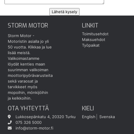
STORM MOTOR
LINKIT
Toimitusehdot
Storm Motor -
Maksuehdot
Motoristin asialla jo yli
Työpaikat
50 vuotta.
Klikkaa ja lue
lisää meistä.
Valikoimastamme
löydät kenties maan
suurimman valikoiman
moottoripyörävarusteita
sekä varaosat ja
tarvikkeet myös
mopoihin, mönkijöihin
ja kelkkoihin.
OTA YHTEYTTÄ
KIELI
Lukkosepänkatu 4, 20320 Turku
English
Svenska
075 326 5000
info@storm-motor.fi