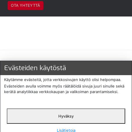
OTA YHTEYTTÄ
Maksu- ja toimitustavat
Evästeiden käytöstä
Käytämme evästeitä, jotta verkkosivujen käyttö olisi helpompaa.
Evästeiden avulla voimme myös räätälöidä sivuja juuri sinulle sekä
kerätä analytiikkaa verkkokaupan ja valikoiman parantamiseksi.
Hyväksy
English
Protecomp
Copyright 2024. All rights
Svenska
2024
reserved
Lisätietoja