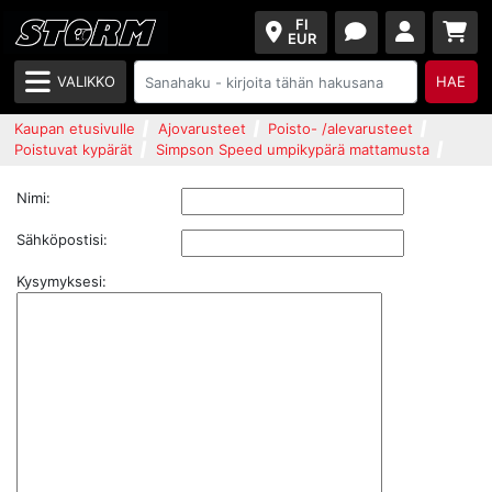
FI
EUR
VALIKKO
HAE
Kaupan etusivulle
Ajovarusteet
Poisto- /alevarusteet
Poistuvat kypärät
Simpson Speed umpikypärä mattamusta
Nimi:
Sähköpostisi:
Kysymyksesi: