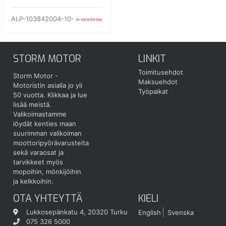
ALP-103842004-10-
ei varastossa
STORM MOTOR
LINKIT
Toimitusehdot
Storm Motor -
Maksuehdot
Motoristin asialla jo yli
Työpaikat
50 vuotta.
Klikkaa ja lue
lisää meistä.
Valikoimastamme
löydät kenties maan
suurimman valikoiman
moottoripyörävarusteita
sekä varaosat ja
tarvikkeet myös
mopoihin, mönkijöihin
ja kelkkoihin.
OTA YHTEYTTÄ
KIELI
Lukkosepänkatu 4, 20320 Turku
English
Svenska
075 326 5000