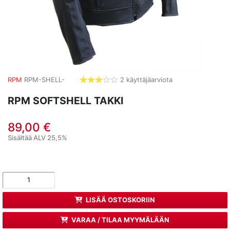
RPM
RPM-SHELL-
2 käyttäjäarviota
3,0
tähdet
RPM SOFTSHELL TAKKI
89,00 €
Sisältää ALV 25,5%
LISÄÄ OSTOSKORIIN
VARAA / TILAA MYYMÄLÄÄN