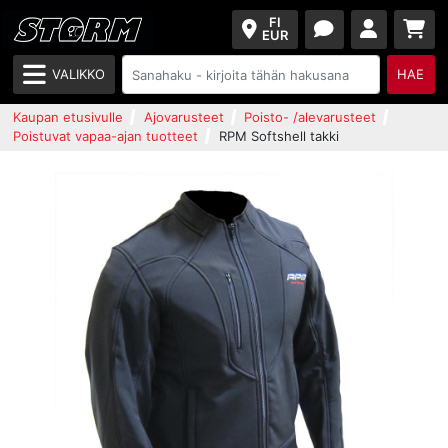
FI
EUR
VALIKKO
HAE
Kaupan etusivulle
Ajovarusteet
Poisto- /alevarusteet
Poistuvat vapaa-ajan tuotteet
RPM Softshell takki