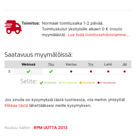
Toimitus:
Normaali toimitusaika 1-2 päivää.
Toimituskulut yksityisille alkaen 0 € (nouto
myymälästä).
Lue lisää toimitusehdoistamme...
Saatavuus myymälöissä:
Webissä
Tku
Vantaa
Tre
Lahti
Jkl
S
Selite:
varastossa
heti verkosta
tilauksesta
ei varastossa
Jos sinulla on kysymyksiä tästä tuotteesta, ota meihin yhteyttä!
Klikkaa tästä
lähettääksesi meille kysymyksen.
Kuuluu näihin:
RPM UUTTA 2013