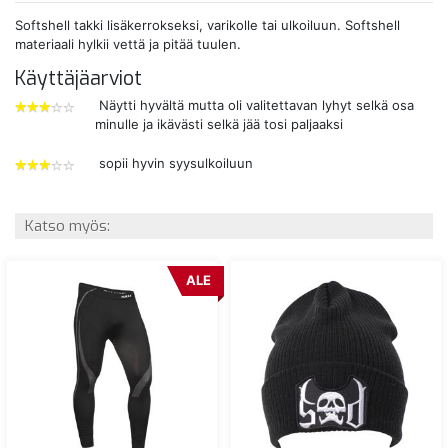
Softshell takki lisäkerrokseksi, varikolle tai ulkoiluun. Softshell
materiaali hylkii vettä ja pitää tuulen.
Käyttäjäarviot
Näytti hyvältä mutta oli valitettavan lyhyt selkä osa
minulle ja ikävästi selkä jää tosi paljaaksi
3
tähdet
sopii hyvin syysulkoiluun
3
tähdet
Katso myös:
ALE