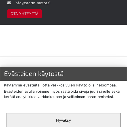
info@storm-motor.fi
OTA YHTEYTTÄ
Maksu- ja toimitustavat
Evästeiden käytöstä
Käytämme evästeitä, jotta verkkosivujen käyttö olisi helpompaa.
Evästeiden avulla voimme myös räätälöidä sivuja juuri sinulle sekä
kerätä analytiikkaa verkkokaupan ja valikoiman parantamiseksi.
Hyväksy
English