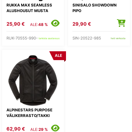
RUKKA MAX SEAMLESS
SINISALO SHOWDOWN
ALUSHOUSUT MUSTA
PIPO
25,90 €
29,90 €
ALE:
48 %
RUK-70555-990-
SIN-20522-985
tarkista saatavuus
heti verkosta
ALE
ALPINESTARS PURPOSE
VÄLIKERRASTO/TAKKI
62,90 €
ALE:
29 %