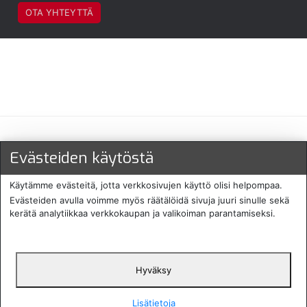
OTA YHTEYTTÄ
Maksu- ja toimitustavat
Evästeiden käytöstä
Käytämme evästeitä, jotta verkkosivujen käyttö olisi helpompaa.
Evästeiden avulla voimme myös räätälöidä sivuja juuri sinulle sekä
kerätä analytiikkaa verkkokaupan ja valikoiman parantamiseksi.
Hyväksy
English
Protecomp
Copyright 2024. All rights
Svenska
2024
reserved
Lisätietoja