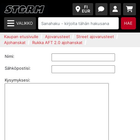
FI
EUR
VALIKKO
HAE
Kaupan etusivulle
Ajovarusteet
Street ajovarusteet
Ajohanskat
Rukka AFT 2.0 ajohanskat
Nimi:
Sähköpostisi:
Kysymyksesi: