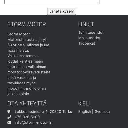
STORM MOTOR
LINKIT
Toimitusehdot
Storm Motor -
Maksuehdot
Motoristin asialla jo yli
Työpaikat
50 vuotta.
Klikkaa ja lue
lisää meistä.
Valikoimastamme
löydät kenties maan
suurimman valikoiman
moottoripyörävarusteita
sekä varaosat ja
tarvikkeet myös
mopoihin, mönkijöihin
ja kelkkoihin.
OTA YHTEYTTÄ
KIELI
Lukkosepänkatu 4, 20320 Turku
English
Svenska
075 326 5000
info@storm-motor.fi