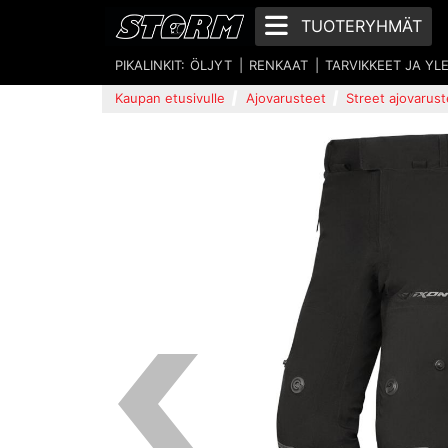
TUOTERYHMÄT
PIKALINKIT:
ÖLJYT
RENKAAT
TARVIKKEET JA YL
Kaupan etusivulle
Ajovarusteet
Street ajovarust