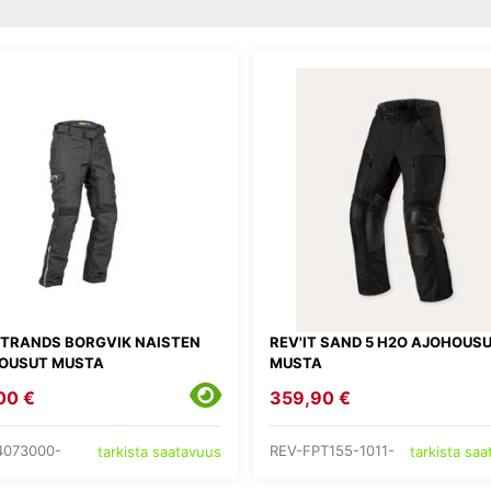
STRANDS BORGVIK NAISTEN
REV'IT SAND 5 H2O AJOHOUS
OUSUT MUSTA
MUSTA
00 €
359,90 €
4073000-
REV-FPT155-1011-
tarkista saatavuus
tarkista sa