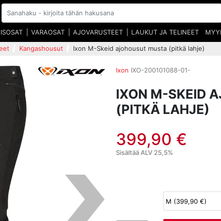
EISOSAT
VARAOSAT
AJOVARUSTEET
LAUKUT JA TELINEET
MYY
eet
Kangashousut
Ixon M-Skeid ajohousut musta (pitkä lahje)
Ixon
IXO-200101088-01-
IXON M-SKEID 
(PITKÄ LAHJE)
399,90 €
Sisältää ALV 25,5%