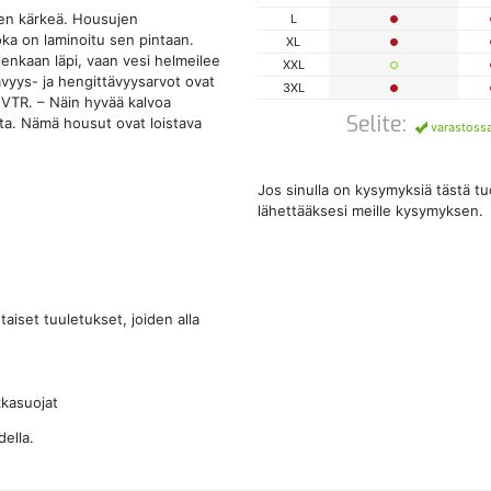
jen kärkeä. Housujen
L
ka on laminoitu sen pintaan.
XL
llenkaan läpi, vaan vesi helmeilee
XXL
vyys- ja hengittävyysarvot ovat
3XL
VTR. – Näin hyvää kalvoa
Selite:
lta. Nämä housut ovat loistava
varastoss
Jos sinulla on kysymyksiä tästä t
lähettääksesi meille kysymyksen.
aiset tuuletukset, joiden alla
kkasuojat
ella.