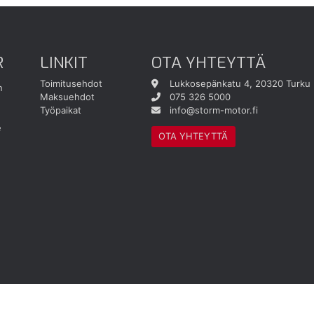
R
LINKIT
OTA YHTEYTTÄ
Toimitusehdot
Lukkosepänkatu 4, 20320 Turku
n
Maksuehdot
075 326 5000
Työpaikat
info@storm-motor.fi
e
OTA YHTEYTTÄ