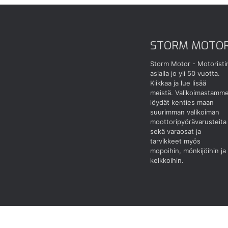
STORM MOTO
Storm Motor - Motoristi
asialla jo yli 50 vuotta.
Klikkaa ja lue lisää
meistä.
Valikoimastamm
löydät kenties maan
suurimman valikoiman
moottoripyörävarusteita
sekä varaosat ja
tarvikkeet myös
mopoihin, mönkijöihin ja
kelkkoihin.