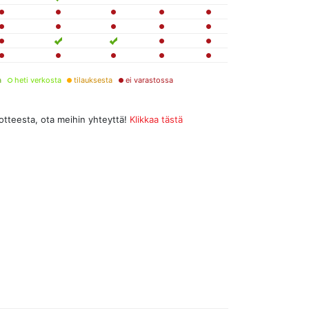
a
heti verkosta
tilauksesta
ei varastossa
uotteesta, ota meihin yhteyttä!
Klikkaa tästä