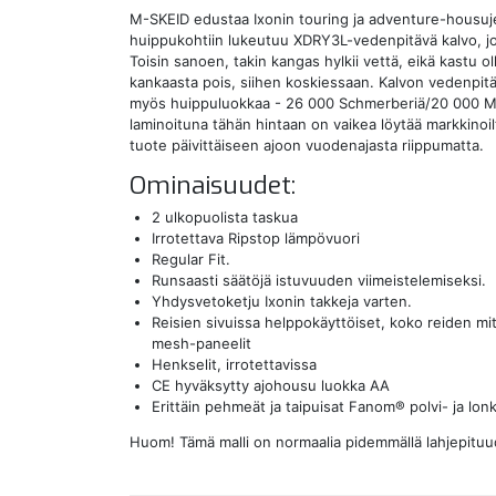
M-SKEID edustaa Ixonin touring ja adventure-housu
huippukohtiin lukeutuu XDRY3L-vedenpitävä kalvo, jo
Toisin sanoen, takin kangas hylkii vettä, eikä kastu o
kankaasta pois, siihen koskiessaan. Kalvon vedenpitä
myös huippuluokkaa - 26 000 Schmerberiä/20 000 M
laminoituna tähän hintaan on vaikea löytää markkinoi
tuote päivittäiseen ajoon vuodenajasta riippumatta.
Ominaisuudet:
2 ulkopuolista taskua
Irrotettava Ripstop lämpövuori
Regular Fit.
Runsaasti säätöjä istuvuuden viimeistelemiseksi.
Yhdysvetoketju Ixonin takkeja varten.
Reisien sivuissa helppokäyttöiset, koko reiden mitt
mesh-paneelit
Henkselit, irrotettavissa
CE hyväksytty ajohousu luokka AA
Erittäin pehmeät ja taipuisat Fanom® polvi- ja lon
Huom! Tämä malli on normaalia pidemmällä lahjepituud