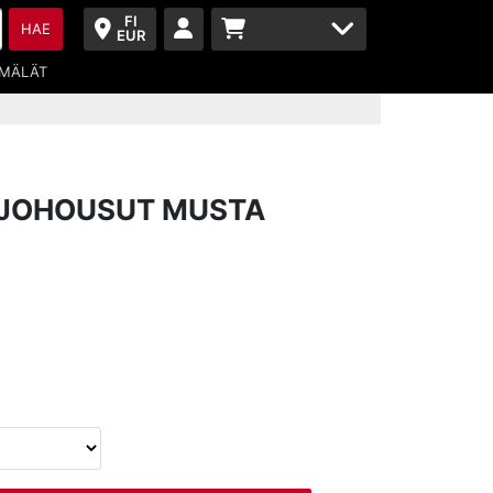
FI
HAE
EUR
MÄLÄT
AJOHOUSUT MUSTA