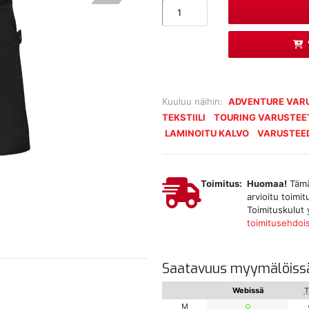
Kuuluu näihin:
ADVENTURE VAR
TEKSTIILI
TOURING VARUSTEE
LAMINOITU KALVO
VARUSTEE
Toimitus:
Huomaa!
Tämä 
arvioitu toimi
Toimituskulut 
toimitusehdoi
Saatavuus myymälöiss
Webissä
T
M