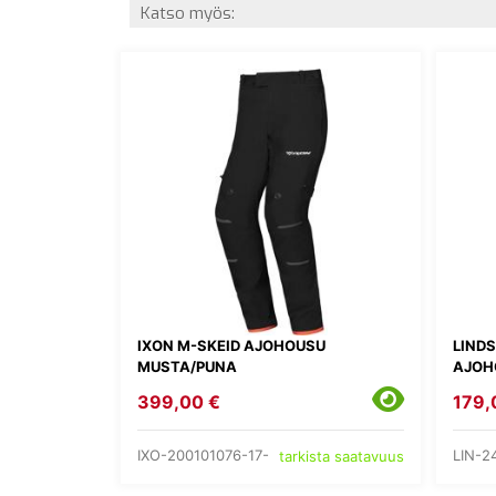
Katso myös:
IXON M-SKEID AJOHOUSU
LIND
MUSTA/PUNA
AJOH
399,00 €
179,
IXO-200101076-17-
LIN-2
tarkista saatavuus