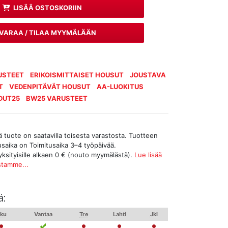
LISÄÄ OSTOSKORIIN
VARAA / TILAA MYYMÄLÄÄN
USTEET
ERIKOISMITTAISET HOUSUT
JOUSTAVA
T
VEDENPITÄVÄT HOUSUT
AA-LUOKITUS
DUT25
BW25 VARUSTEET
tuote on saatavilla toisesta varastosta. Tuotteen
tusaika on Toimitusaika 3–4 työpäivää.
yksityisille alkaen 0 € (nouto myymälästä).
Lue lisää
stamme...
ä:
ku
Vantaa
Tre
Lahti
Jkl