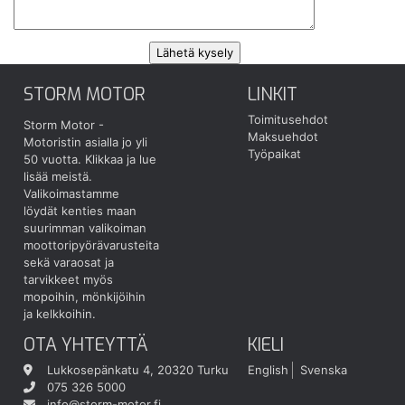
STORM MOTOR
LINKIT
Toimitusehdot
Storm Motor -
Maksuehdot
Motoristin asialla jo yli
Työpaikat
50 vuotta.
Klikkaa ja lue
lisää meistä.
Valikoimastamme
löydät kenties maan
suurimman valikoiman
moottoripyörävarusteita
sekä varaosat ja
tarvikkeet myös
mopoihin, mönkijöihin
ja kelkkoihin.
OTA YHTEYTTÄ
KIELI
Lukkosepänkatu 4, 20320 Turku
English
Svenska
075 326 5000
info@storm-motor.fi