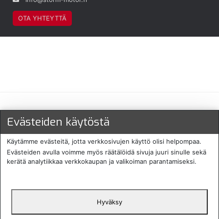
OTA YHTEYTTÄ
Maksu- ja toimitustavat
Evästeiden käytöstä
Käytämme evästeitä, jotta verkkosivujen käyttö olisi helpompaa.
Evästeiden avulla voimme myös räätälöidä sivuja juuri sinulle sekä
kerätä analytiikkaa verkkokaupan ja valikoiman parantamiseksi.
Hyväksy
English
Protecomp
Copyright 2024. All rights