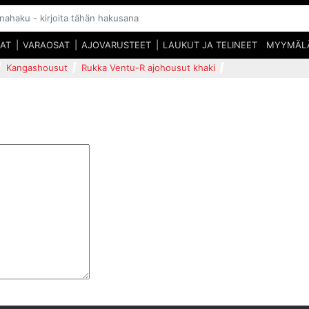
SAT
VARAOSAT
AJOVARUSTEET
LAUKUT JA TELINEET
MYYMÄL
Kangashousut
Rukka Ventu-R ajohousut khaki