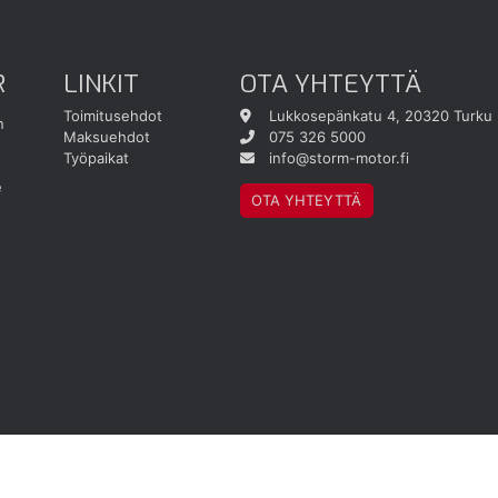
R
LINKIT
OTA YHTEYTTÄ
Toimitusehdot
Lukkosepänkatu 4, 20320 Turku
n
Maksuehdot
075 326 5000
Työpaikat
info@storm-motor.fi
e
OTA YHTEYTTÄ