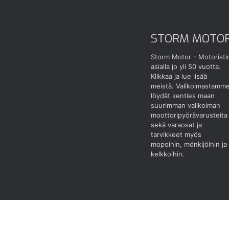
STORM MOTO
Storm Motor - Motoristi
asialla jo yli 50 vuotta.
Klikkaa ja lue lisää
meistä.
Valikoimastamm
löydät kenties maan
suurimman valikoiman
moottoripyörävarusteita
sekä varaosat ja
tarvikkeet myös
mopoihin, mönkijöihin ja
kelkkoihin.